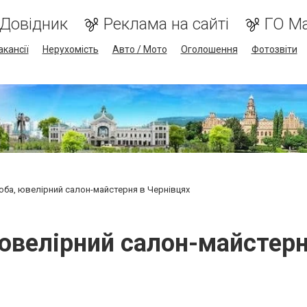
Довідник
Реклама на сайті
ГО М
акансії
Нерухомість
Авто / Мото
Оголошення
Фотозвіти
оба, ювелірний салон-майстерня в Чернівцях
ювелірний салон-майстерн