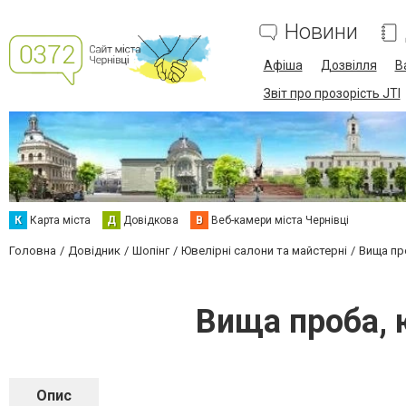
Новини
Афіша
Дозвілля
В
Звіт про прозорість JTI
К
Карта міста
Д
Довідкова
В
Веб-камери міста Чернівці
Головна
Довідник
Шопінг
Ювелірні салони та майстерні
Вища пр
Вища проба, 
Опис