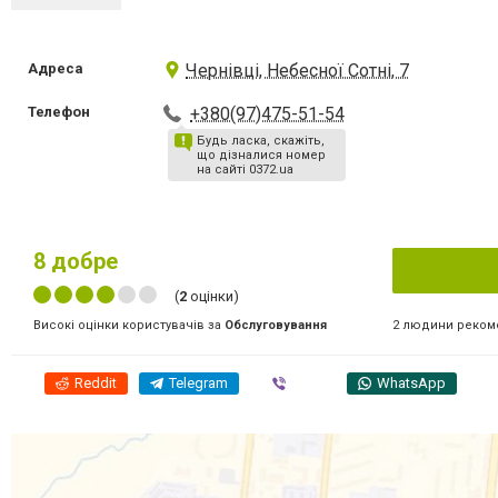
Адреса
Чернівці, Небесної Сотні, 7
Телефон
+380(97)475-51-54
Будь ласка, скажіть,
що дізналися номер
на сайті 0372.ua
8
добре
(
2
оцінки)
2 людини реком
Високі оцінки користувачів за
Обслуговування
Reddit
Telegram
Viber
WhatsApp