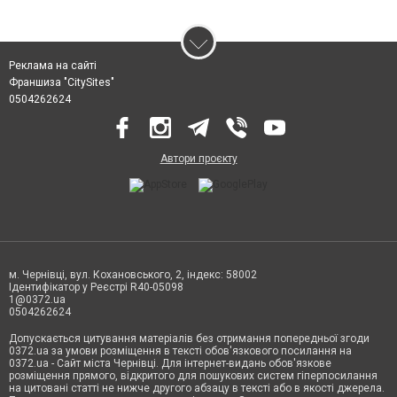
Реклама на сайті
Франшиза "CitySites"
0504262624
Автори проєкту
м. Чернівці, вул. Кохановського, 2, індекс: 58002
Ідентифікатор у Реєстрі R40-05098
1@0372.ua
0504262624
Допускається цитування матеріалів без отримання попередньої згоди
0372.ua за умови розміщення в тексті обов'язкового посилання на
0372.ua - Сайт міста Чернівці. Для інтернет-видань обов'язкове
розміщення прямого, відкритого для пошукових систем гіперпосилання
на цитовані статті не нижче другого абзацу в тексті або в якості джерела.