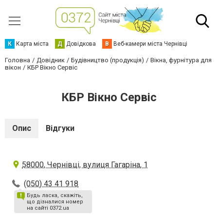
К
Карта міста
Д
Довідкова
В
Веб-камери міста Чернівці
Головна
Довідник
Будівництво (продукція)
Вікна, фурнітура для
вікон
КБР Вікно Сервіс
КБР Вікно Сервіс
Опис
Відгуки
58000, Чернівці, вулиця Гагаріна, 1
(050) 43 41 918
Будь ласка, скажіть,
що дізналися номер
на сайті 0372.ua