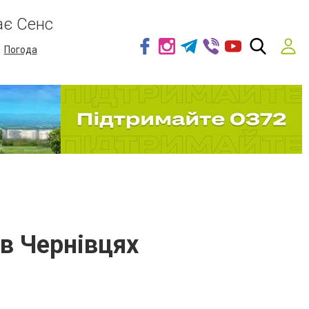
ає Сенс
Погода
 в Чернівцях