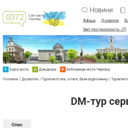
Новини
Афіша
Дозвілля
В
Звіт про прозорість JTI
К
Карта міста
Д
Довідкова
В
Веб-камери міста Чернівці
Головна
Дозвілля
Турагентства, готелі, бази відпочинку
Турагент
DM-тур серв
Опис