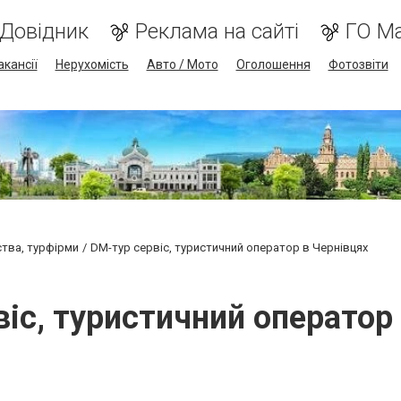
Довідник
Реклама на сайті
ГО М
акансії
Нерухомість
Авто / Мото
Оголошення
Фотозвіти
ства, турфірми
DM-тур сервіс, туристичний оператор в Чернівцях
іс, туристичний оператор