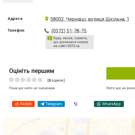
Адреса
58002, Чернівці, вулиця Шкільна, 1
Телефон
(0372) 51-78-75
Будь ласка, скажіть,
що дізналися номер
на сайті 0372.ua
Оцініть першим
(
0
оцінок)
Ніхто ще не рек
Поки ще ніхто не оцінював
Reddit
Telegram
Viber
WhatsApp