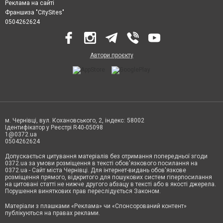
Реклама на сайті
Франшиза "CitySites"
0504262624
Автори проєкту
м. Чернівці, вул. Кохановського, 2, індекс: 58002
Ідентифікатор у Реєстрі R40-05098
1@0372.ua
0504262624
Допускається цитування матеріалів без отримання попередньої згоди
0372.ua за умови розміщення в тексті обов'язкового посилання на
0372.ua - Сайт міста Чернівці. Для інтернет-видань обов'язкове
розміщення прямого, відкритого для пошукових систем гіперпосилання
на цитовані статті не нижче другого абзацу в тексті або в якості джерела.
Порушення виняткових прав переслідується Законом.
Матеріали з плашками «Реклама» чи «Спонсорований контент»
публікуються на правах реклами.