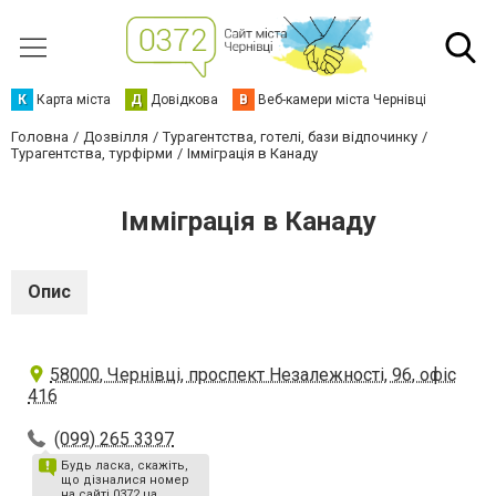
К
Карта міста
Д
Довідкова
В
Веб-камери міста Чернівці
Головна
Дозвілля
Турагентства, готелі, бази відпочинку
Турагентства, турфірми
Імміграція в Канаду
Імміграція в Канаду
Опис
58000, Чернівці, проспект Незалежності, 96, офіс
416
(099) 265 3397
Будь ласка, скажіть,
що дізналися номер
на сайті 0372.ua