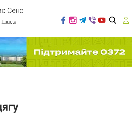
ає Сенс
Погода
дягу