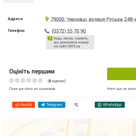
Адреса
79000, Чернівці, вулиця Руська, 248-
Телефон
(0372) 55 70 90
Будь ласка, скажіть,
що дізналися номер
на сайті 0372.ua
Оцініть першим
(
0
оцінок)
Ніхто ще не рек
Поки ще ніхто не оцінював
Reddit
Telegram
Viber
WhatsApp