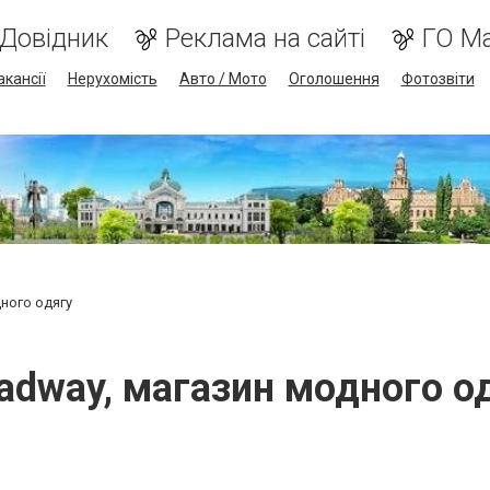
Довідник
Реклама на сайті
ГО М
акансії
Нерухомість
Авто / Мото
Оголошення
Фотозвіти
ного одягу
adway, магазин модного о