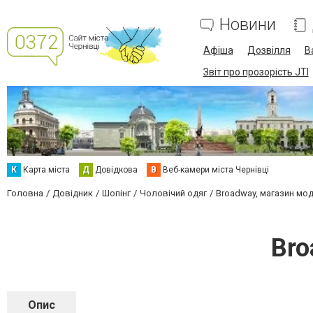
Новини
Афіша
Дозвілля
В
Звіт про прозорість JTI
К
Карта міста
Д
Довідкова
В
Веб-камери міста Чернівці
Головна
Довідник
Шопінг
Чоловічий одяг
Broadway, магазин мод
Bro
Опис