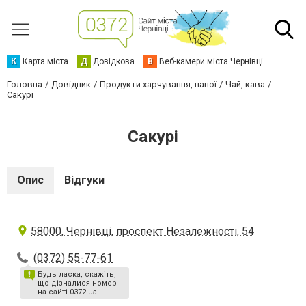
К
Карта міста
Д
Довідкова
В
Веб-камери міста Чернівці
Головна
Довідник
Продукти харчування, напої
Чай, кава
Сакурі
Сакурі
Опис
Відгуки
58000, Чернівці, проспект Незалежності, 54
(0372) 55-77-61
Будь ласка, скажіть,
що дізналися номер
на сайті 0372.ua