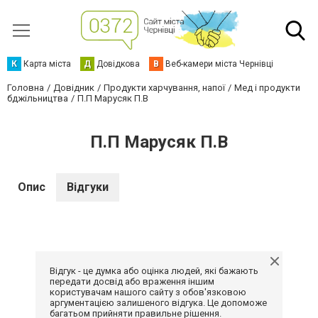
К
Карта міста
Д
Довідкова
В
Веб-камери міста Чернівці
Головна
Довідник
Продукти харчування, напої
Мед і продукти
бджільництва
П.П Марусяк П.В
П.П Марусяк П.В
Опис
Відгуки
Відгук - це думка або оцінка людей, які бажають
передати досвід або враження іншим
користувачам нашого сайту з обов'язковою
аргументацією залишеного відгука. Це допоможе
багатьом прийняти правильне рішення.