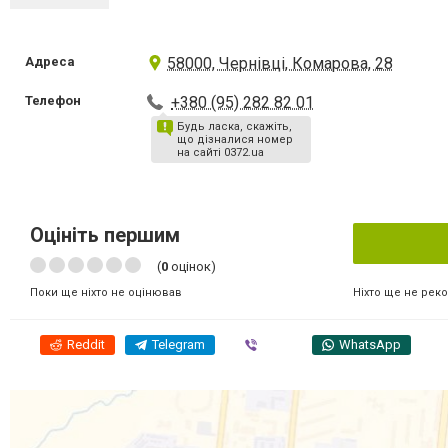
Адреса
58000, Чернівці, Комарова, 28
Телефон
+380 (95) 282 82 01
Будь ласка, скажіть,
що дізналися номер
на сайті 0372.ua
Оцініть першим
(
0
оцінок)
Ніхто ще не рек
Поки ще ніхто не оцінював
Reddit
Telegram
Viber
WhatsApp