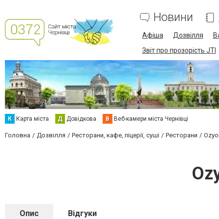
Новини
Афіша
Дозвілля
В
Звіт про прозорість JTI
К
Карта міста
Д
Довідкова
В
Веб-камери міста Чернівці
Головна
Дозвілля
Ресторани, кафе, піцерії, суші
Ресторани
Ozyo
Ozy
Опис
Відгуки