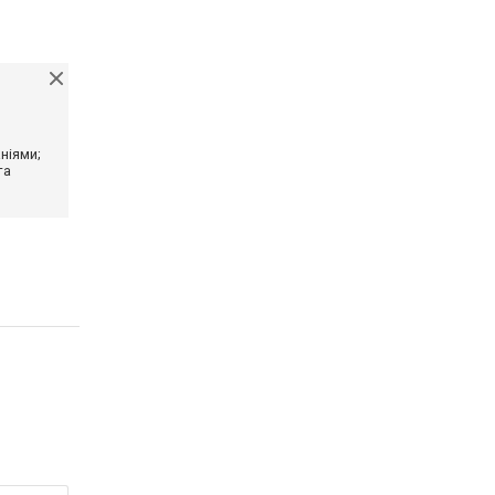
ніями;
та