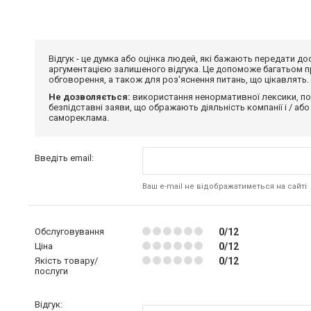
Відгук - це думка або оцінка людей, які бажають передати 
аргументацією залишеного відгука. Це допоможе багатьом пр
обговорення, а також для роз'яснення питань, що цікавлять.
Не дозволяється:
використання ненормативної лексики, по
безпідставні заяви, що ображають діяльність компанії і / або
самореклама.
Введіть email:
Ваш e-mail не відображатиметься на сайті
Обслуговування
0/12
Ціна
0/12
Якість товару/
0/12
послуги
Відгук: