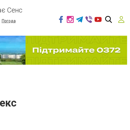
ає Сенс
Погода
лекс