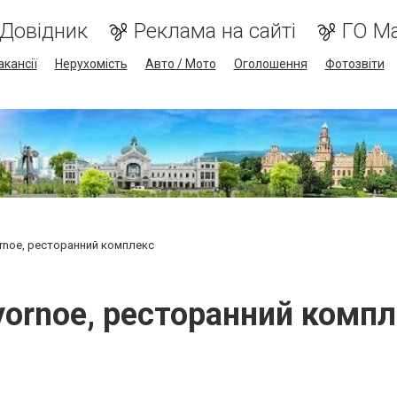
Довідник
Реклама на сайті
ГО М
акансії
Нерухомість
Авто / Мото
Оголошення
Фотозвіти
rnoe, ресторанний комплекс
ornoe, ресторанний комп