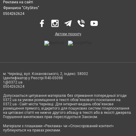
Реклама на сайті
Франшиза "CitySites"
0504262624
Автори проєкту
м. Чернівці, вул. Кохановського, 2, індекс: 58002
Ідентифікатор у Реєстрі R40-05098
1@0372.ua
0504262624
Допускається цитування матеріалів без отримання попередньої згоди
0372.ua за умови розміщення в тексті обов'язкового посилання на
0372.ua - Сайт міста Чернівці. Для інтернет-видань обов'язкове
розміщення прямого, відкритого для пошукових систем гіперпосилання
на цитовані статті не нижче другого абзацу в тексті або в якості джерела.
Порушення виняткових прав переслідується Законом.
Матеріали з плашками «Реклама» чи «Спонсорований контент»
публікуються на правах реклами.