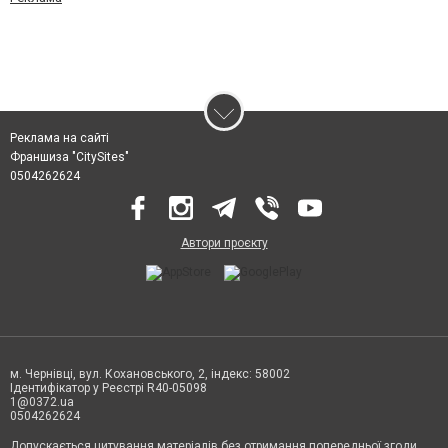
Реклама на сайті
Франшиза "CitySites"
0504262624
Автори проєкту
м. Чернівці, вул. Кохановського, 2, індекс: 58002
Ідентифікатор у Реєстрі R40-05098
1@0372.ua
0504262624
Допускається цитування матеріалів без отримання попередньої згоди