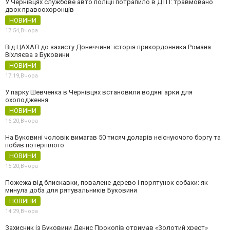
У Чернівцях службове авто поліції потрапило в ДТП: травмовано
двох правоохоронців
НОВИНИ
17:54,
Вчора
Від ЦАХАЛ до захисту Донеччини: історія прикордонника Романа
Віхляєва з Буковини
НОВИНИ
17:19,
Вчора
У парку Шевченка в Чернівцях встановили водяні арки для
охолодження
НОВИНИ
16:20,
Вчора
На Буковині чоловік вимагав 50 тисяч доларів неіснуючого боргу та
побив потерпілого
НОВИНИ
15:20,
Вчора
Пожежа від блискавки, повалене дерево і порятунок собаки: як
минула доба для рятувальників Буковини
НОВИНИ
14:29,
Вчора
Захисник із Буковини Денис Прокопів отримав «Золотий хрест»