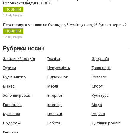
Головнокомандувача ЗСУ
НОВИНИ
13:24,
Вчора
Перевернута машина на Скальда у Чернівцях: водій був нетверезий
НОВИНИ
12:18,
Вчора
Рубрики новин
Загальний розділ
Техніка
Здоров'я
Туризм
Нерухомість
Транспорт
Будівництво
Відпочинок
Розваги
Бізнес
Меблі
Спорт
Жіночий розділ
Інтернет
Культура
Економіка
Інтер'єр
Мода
Кулінарія
Послуги
Родина
Подорожі
Робота
Дитячий розділ
Реклама