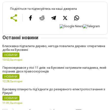
Поділіться та підписуйтесь на наші джерела
Останні новини
Блискавка підпалила дерево, негода повалила дерева: оперативна
доба на Буковині
НОВИНИ
13:52,
Сьогодні
Переховувався у лісі 11 днів: на Буковині затримали нападника, який
поранив двох правоохоронців
НОВИНИ
12:28,
Сьогодні
Буковину планують під'єднати до резервного електропостачання з
Румунії
НОВИНИ
11:01,
Сьогодні