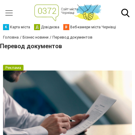
К
Карта міста
Д
Довідкова
В
Веб-камери міста Чернівці
Головна
Бізнес новини
Перевод документов
Перевод документов
Реклама