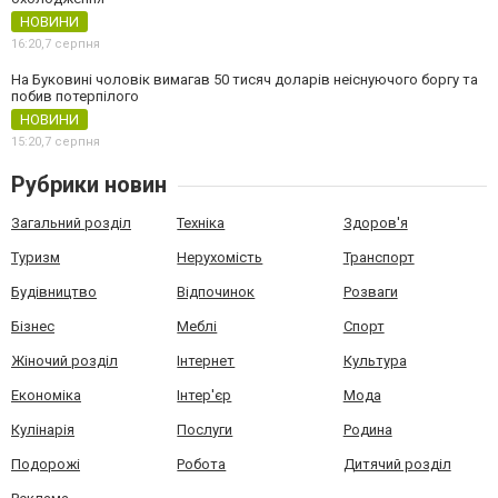
НОВИНИ
16:20,
7 серпня
На Буковині чоловік вимагав 50 тисяч доларів неіснуючого боргу та
побив потерпілого
НОВИНИ
15:20,
7 серпня
Рубрики новин
Загальний розділ
Техніка
Здоров'я
Туризм
Нерухомість
Транспорт
Будівництво
Відпочинок
Розваги
Бізнес
Меблі
Спорт
Жіночий розділ
Інтернет
Культура
Економіка
Інтер'єр
Мода
Кулінарія
Послуги
Родина
Подорожі
Робота
Дитячий розділ