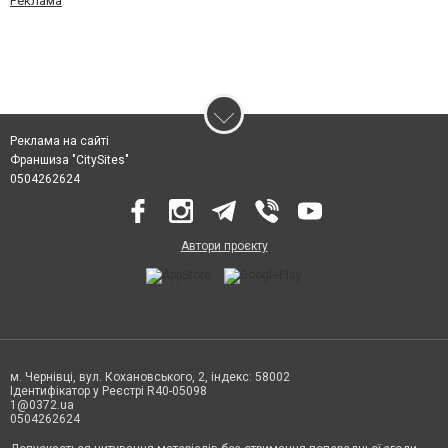
Реклама
Реклама на сайті
Франшиза "CitySites"
0504262624
Автори проєкту
м. Чернівці, вул. Кохановського, 2, індекс: 58002
Ідентифікатор у Реєстрі R40-05098
1@0372.ua
0504262624