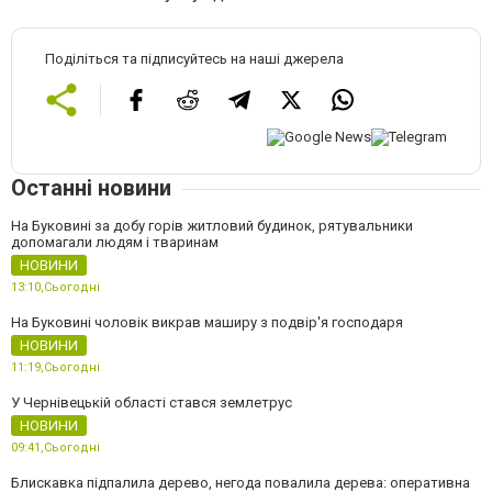
Поділіться та підписуйтесь на наші джерела
Останні новини
На Буковині за добу горів житловий будинок, рятувальники
допомагали людям і тваринам
НОВИНИ
13:10,
Сьогодні
На Буковині чоловік викрав маширу з подвір'я господаря
НОВИНИ
11:19,
Сьогодні
У Чернівецькій області стався землетрус
НОВИНИ
09:41,
Сьогодні
Блискавка підпалила дерево, негода повалила дерева: оперативна