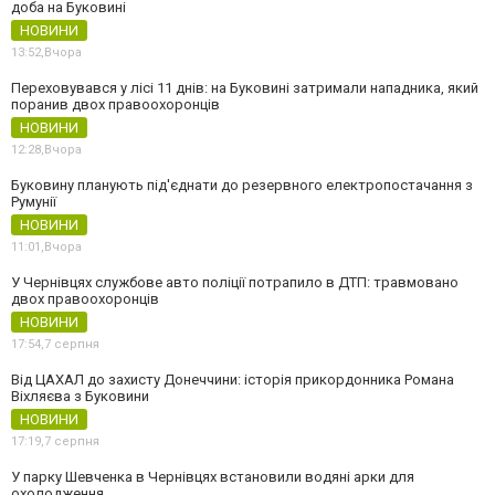
доба на Буковині
НОВИНИ
13:52,
Вчора
Переховувався у лісі 11 днів: на Буковині затримали нападника, який
поранив двох правоохоронців
НОВИНИ
12:28,
Вчора
Буковину планують під'єднати до резервного електропостачання з
Румунії
НОВИНИ
11:01,
Вчора
У Чернівцях службове авто поліції потрапило в ДТП: травмовано
двох правоохоронців
НОВИНИ
17:54,
7 серпня
Від ЦАХАЛ до захисту Донеччини: історія прикордонника Романа
Віхляєва з Буковини
НОВИНИ
17:19,
7 серпня
У парку Шевченка в Чернівцях встановили водяні арки для
охолодження