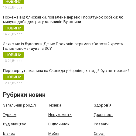
НОВИНИ
15:20,
Вчора
Пожежа від блискавки, повалене дерево і порятунок собаки: як
минула доба для рятувальників Буковини
НОВИНИ
14:29,
Вчора
Захисник із Буковини Денис Прокопів отримав «Золотий хрест»
Головнокомандувача ЗСУ
НОВИНИ
13:24,
Вчора
Перевернута машина на Скальда у Чернівцях: водій був нетверезий
НОВИНИ
12:18,
Вчора
Рубрики новин
Загальний розділ
Техніка
Здоров'я
Туризм
Нерухомість
Транспорт
Будівництво
Відпочинок
Розваги
Бізнес
Меблі
Спорт