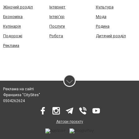
Жіночий розділ
Інтернет
Культура
Економіка
Інтер'єр
Мода
Кулінарія
Послуги
Родина
Подорожі
Робота
Дитячий розділ
Реклама
Реклама на сайті
Франшиза "CitySites"
0504262624
Автори проєкту