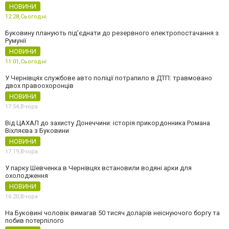
НОВИНИ
12:28,
Сьогодні
Буковину планують під'єднати до резервного електропостачання з
Румунії
НОВИНИ
11:01,
Сьогодні
У Чернівцях службове авто поліції потрапило в ДТП: травмовано
двох правоохоронців
НОВИНИ
17:54,
Вчора
Від ЦАХАЛ до захисту Донеччини: історія прикордонника Романа
Віхляєва з Буковини
НОВИНИ
17:19,
Вчора
У парку Шевченка в Чернівцях встановили водяні арки для
охолодження
НОВИНИ
16:20,
Вчора
На Буковині чоловік вимагав 50 тисяч доларів неіснуючого боргу та
побив потерпілого