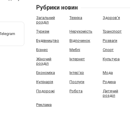
Рубрики новин
Загальний
Техніка
Здоров'я
розділ
Туризм
Нерухомість
Транспорт
Будівництво
Відпочинок
Розваги
Бізнес
Меблі
Спорт
Жіночий
Інтернет
Культура
розділ
Економіка
Інтер'єр
Мода
Кулінарія
Послуги
Родина
Подорожі
Робота
Дитячий
розділ
Реклама