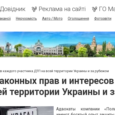
Довідник
Реклама на сайті
ГО М
акансії
Нерухомість
Авто / Мото
Оголошення
Фотозвіти
в каждого участника ДТП на всей территории Украины и за рубежом
аконных прав и интересов
ей территории Украины и 
Адвокаты компании «Пол
имеют богатый опыт защиты