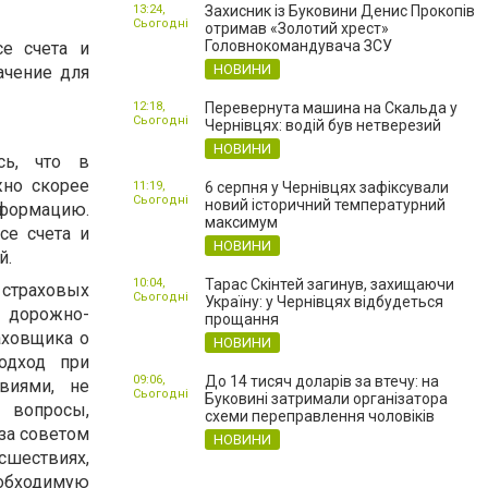
13:24,
Захисник із Буковини Денис Прокопів
Сьогодні
отримав «Золотий хрест»
Головнокомандувача ЗСУ
е счета и
НОВИНИ
ачение для
12:18,
Перевернута машина на Скальда у
Сьогодні
Чернівцях: водій був нетверезий
НОВИНИ
сь, что в
жно скорее
11:19,
6 серпня у Чернівцях зафіксували
Сьогодні
новий історичний температурний
формацию.
максимум
се счета и
НОВИНИ
й.
10:04,
Тарас Скінтей загинув, захищаючи
 страховых
Сьогодні
Україну: у Чернівцях відбудеться
 дорожно-
прощання
аховщика о
НОВИНИ
одход при
09:06,
До 14 тисяч доларів за втечу: на
виями, не
Сьогодні
Буковині затримали організатора
 вопросы,
схеми переправлення чоловіків
за советом
НОВИНИ
сшествиях,
обходимую