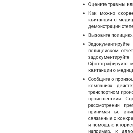
Оцените травмы ил
Как можно скорее
квитанции о медиц
демонстрации степе
Вызовите полицию.
Задокументируйте
полицейском отчет
задокументируйте
Сфотографируйте м
квитанции о медици
Сообщите о произо
компаниях дейст
транспортном прои
происшествии. Ст
рассмотрении пре
принимая во вни
связанные с конкре
и помощью к юрист
например, к адв