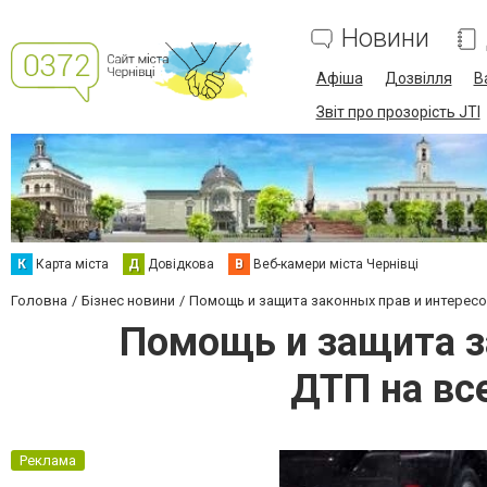
Новини
Афіша
Дозвілля
В
Звіт про прозорість JTI
К
Карта міста
Д
Довідкова
В
Веб-камери міста Чернівці
Головна
Бізнес новини
Помощь и защита законных прав и интересо
Помощь и защита з
ДТП на вс
Реклама