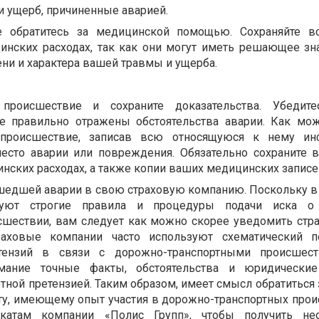
и ущерб, причиненные аварией.
 обратитесь за медицинской помощью. Сохраняйте вс
инских расходах, так как они могут иметь решающее зн
ни и характера вашей травмы и ущерба.
 происшествие и сохраните доказательства. Убедите
е правильно отражены обстоятельства аварии. Как мо
 происшествие, записав всю относящуюся к нему ин
есто аварии или повреждения. Обязательно сохраните в
нских расходах, а также копии ваших медицинских записе
шедшей аварии в свою страховую компанию. Поскольку в
вуют строгие правила и процедуры подачи иска о
сшествии, вам следует как можно скорее уведомить стр
раховые компании часто используют схематический п
тензий в связи с дорожно-транспортными происшест
мание точные факты, обстоятельства и юридические
тной претензией. Таким образом, имеет смысл обратиться 
у, имеющему опыт участия в дорожно-транспортных прои
окатам компании «Полис Групп», чтобы получить не