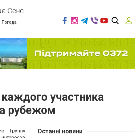
ає Сенс
Погода
 каждого участника
за рубежом
Останні новини
ис Групп»
 интересов