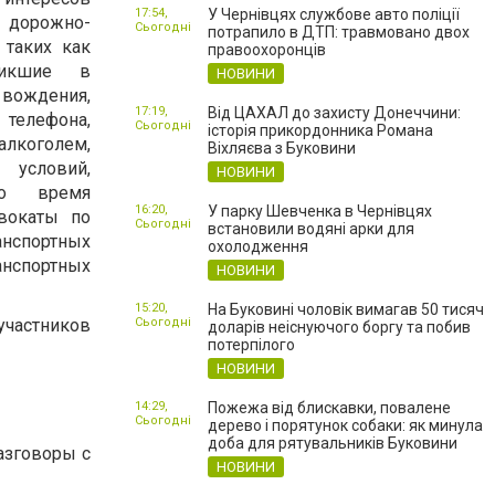
17:54,
У Чернівцях службове авто поліції
орожно-
Сьогодні
потрапило в ДТП: травмовано двох
 таких как
правоохоронців
никшие в
НОВИНИ
вождения,
17:19,
Від ЦАХАЛ до захисту Донеччини:
телефона,
Сьогодні
історія прикордонника Романа
оголем,
Віхляєва з Буковини
условий,
НОВИНИ
во время
16:20,
У парку Шевченка в Чернівцях
вокаты по
Сьогодні
встановили водяні арки для
анспортных
охолодження
анспортных
НОВИНИ
15:20,
На Буковині чоловік вимагав 50 тисяч
участников
Сьогодні
доларів неіснуючого боргу та побив
потерпілого
НОВИНИ
14:29,
Пожежа від блискавки, повалене
Сьогодні
дерево і порятунок собаки: як минула
доба для рятувальників Буковини
азговоры с
НОВИНИ