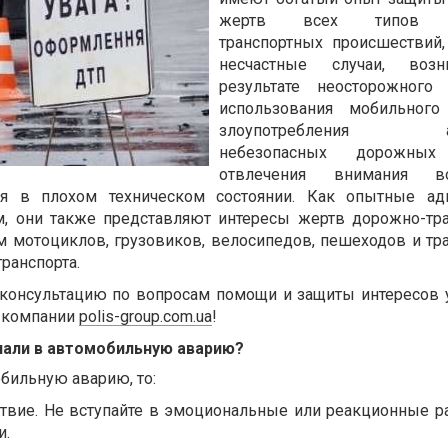
жертв всех типов д
транспортных происшествий,
несчастные случаи, воз
результате неосторожного 
использования мобильного 
злоупотребления алк
небезопасных дорожных 
отвлечения внимания 
я в плохом техническом состоянии. Как опытные ад
, они также представляют интересы жертв дорожно-тр
м мотоциклов, грузовиков, велосипедов, пешеходов и тр
ранспорта.
консультацию по вопросам помощи и защиты интересов 
е компании
polis-group.com.ua
!
опали в автомобильную аварию?
бильную аварию, то:
ствие. Не вступайте в эмоциональные или реакционные р
и.