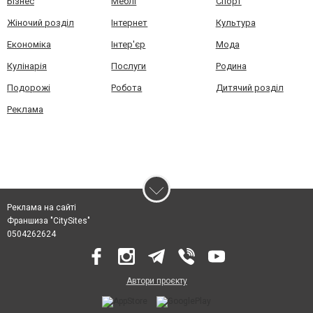
Бізнес
Меблі
Спорт
Жіночий розділ
Інтернет
Культура
Економіка
Інтер'єр
Мода
Кулінарія
Послуги
Родина
Подорожі
Робота
Дитячий розділ
Реклама
Реклама на сайті
Франшиза "CitySites"
0504262624
Автори проєкту