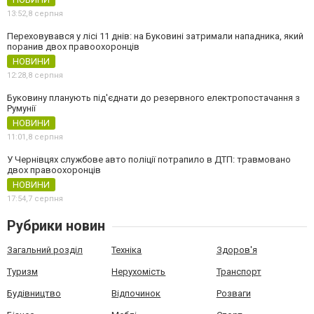
13:52,
8 серпня
Переховувався у лісі 11 днів: на Буковині затримали нападника, який
поранив двох правоохоронців
НОВИНИ
12:28,
8 серпня
Буковину планують під'єднати до резервного електропостачання з
Румунії
НОВИНИ
11:01,
8 серпня
У Чернівцях службове авто поліції потрапило в ДТП: травмовано
двох правоохоронців
НОВИНИ
17:54,
7 серпня
Рубрики новин
Загальний розділ
Техніка
Здоров'я
Туризм
Нерухомість
Транспорт
Будівництво
Відпочинок
Розваги