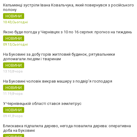
Кельменці зустріли Івана Ковальчука, який повернувся з російського
полону
НОВИНИ
10:43,
Сьогодні
Якою буде погода у Чернівцях з 10 по 16 серпня: прогноз на тиждень
НОВИНИ
09:13,
Сьогодні
На Буковині за добу горів житловий будинок, рятувальники
допомагали людям і тваринам
НОВИНИ
13:10,
Вчора
На Буковині чоловік викрав маширу з подвір'я господаря
НОВИНИ
11:19,
Вчора
У Чернівецькій області стався землетрус
НОВИНИ
09:41,
Вчора
Блискавка підпалила дерево, негода повалила дерева: оперативна
доба на Буковині
НОВИНИ