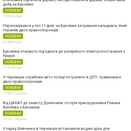
доба на Буковині
НОВИНИ
13:52,
Вчора
Переховувався у лісі 11 днів: на Буковині затримали нападника, який
поранив двох правоохоронців
НОВИНИ
12:28,
Вчора
Буковину планують під'єднати до резервного електропостачання з
Румунії
НОВИНИ
11:01,
Вчора
У Чернівцях службове авто поліції потрапило в ДТП: травмовано
двох правоохоронців
НОВИНИ
17:54,
7 серпня
Від ЦАХАЛ до захисту Донеччини: історія прикордонника Романа
Віхляєва з Буковини
НОВИНИ
17:19,
7 серпня
У парку Шевченка в Чернівцях встановили водяні арки для