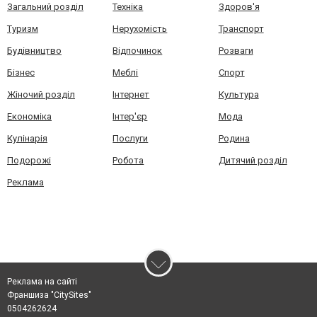
Загальний розділ
Техніка
Здоров'я
Туризм
Нерухомість
Транспорт
Будівництво
Відпочинок
Розваги
Бізнес
Меблі
Спорт
Жіночий розділ
Інтернет
Культура
Економіка
Інтер'єр
Мода
Кулінарія
Послуги
Родина
Подорожі
Робота
Дитячий розділ
Реклама
Реклама на сайті
Франшиза "CitySites"
0504262624