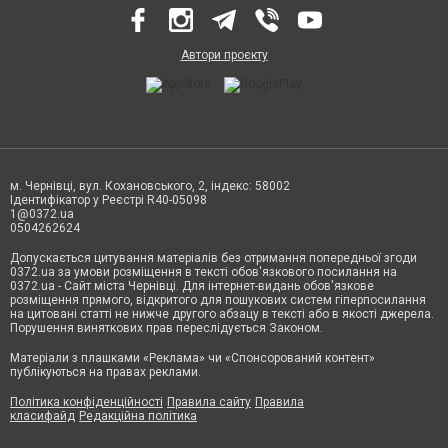
Автори проєкту
м. Чернівці, вул. Кохановського, 2, індекс: 58002
Ідентифікатор у Реєстрі R40-05098
1@0372.ua
0504262624
Допускається цитування матеріалів без отримання попередньої згоди
0372.ua за умови розміщення в тексті обов'язкового посилання на
0372.ua - Сайт міста Чернівці. Для інтернет-видань обов'язкове
розміщення прямого, відкритого для пошукових систем гіперпосилання
на цитовані статті не нижче другого абзацу в тексті або в якості джерела.
Порушення виняткових прав переслідується Законом.
Матеріали з плашками «Реклама» чи «Спонсорований контент»
публікуються на правах реклами.
Політика конфіденційності
Правила сайту
Правила
класифайд
Редакційна політика