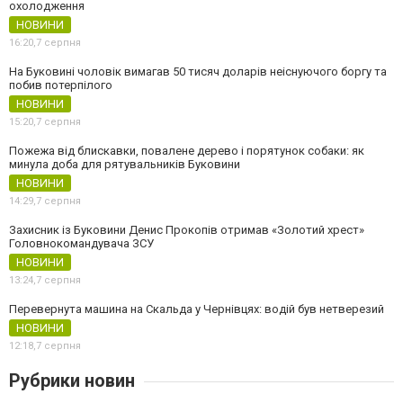
охолодження
НОВИНИ
16:20,
7 серпня
На Буковині чоловік вимагав 50 тисяч доларів неіснуючого боргу та
побив потерпілого
НОВИНИ
15:20,
7 серпня
Пожежа від блискавки, повалене дерево і порятунок собаки: як
минула доба для рятувальників Буковини
НОВИНИ
14:29,
7 серпня
Захисник із Буковини Денис Прокопів отримав «Золотий хрест»
Головнокомандувача ЗСУ
НОВИНИ
13:24,
7 серпня
Перевернута машина на Скальда у Чернівцях: водій був нетверезий
НОВИНИ
12:18,
7 серпня
Рубрики новин