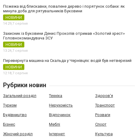
Пожежа від блискавки, повалене дерево і порятунок собаки: як
минула доба для рятувальників Буковини
НОВИНИ
14:29,
7 серпня
Захисник із Буковини Денис Прокопів отримав «Золотий хрест»
Головнокомандувача ЗСУ
НОВИНИ
13:24,
7 серпня
Перевернута машина на Скальда у Чернівцях: водій був нетверезий
НОВИНИ
12:18,
7 серпня
Рубрики новин
Загальний розділ
Техніка
Здоров'я
Туризм
Нерухомість
Транспорт
Будівництво
Відпочинок
Розваги
Бізнес
Меблі
Спорт
Жіночий розділ
Інтернет
Культура