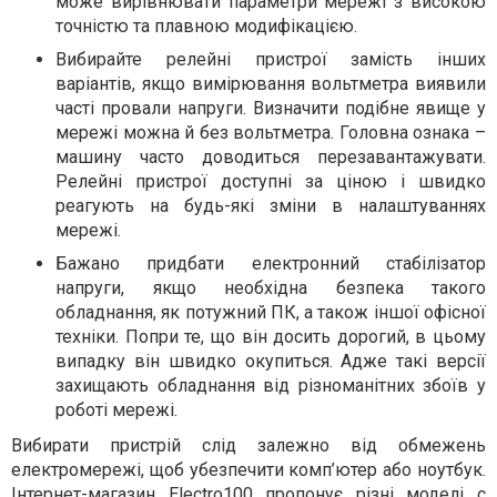
може вирівнювати параметри мережі з високою
точністю та плавною модифікацією.
Вибирайте релейні пристрої замість інших
варіантів, якщо вимірювання вольтметра виявили
часті провали напруги. Визначити подібне явище у
мережі можна й без вольтметра. Головна ознака –
машину часто доводиться перезавантажувати.
Релейні пристрої доступні за ціною і швидко
реагують на будь-які зміни в налаштуваннях
мережі.
Бажано придбати електронний стабілізатор
напруги, якщо необхідна безпека такого
обладнання, як потужний ПК, а також іншої офісної
техніки. Попри те, що він досить дорогий, в цьому
випадку він швидко окупиться. Адже такі версії
захищають обладнання від різноманітних збоїв у
роботі мережі.
Вибирати пристрій слід залежно від обмежень
електромережі, щоб убезпечити комп’ютер або ноутбук.
Інтернет-магазин Electro100
пропонує різні моделі с