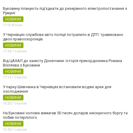
Буковину планують під'єднати до резервного електропостачання з
Румунії
НОВИНИ
11:01,
Вчора
У Чернівцях службове авто поліції потрапило в ДТП: травмовано
двох правоохоронців
НОВИНИ
17:54,
7 серпня
Від ЦАХАЛ до захисту Донеччини: історія прикордонника Романа
Віхляєва з Буковини
НОВИНИ
17:19,
7 серпня
У парку Шевченка в Чернівцях встановили водяні арки для
охолодження
НОВИНИ
16:20,
7 серпня
На Буковині чоловік вимагав 50 тисяч доларів неіснуючого боргу та
побив потерпілого
НОВИНИ
15:20,
7 серпня