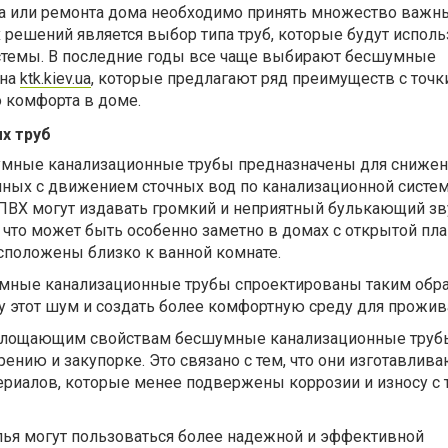
ва или ремонта дома необходимо принять множество важн
 решений является выбор типа труб, которые будут исполь
стемы. В последние годы все чаще выбирают бесшумные
 на
ktk.kiev.ua
, которые предлагают ряд преимуществ с точк
 комфорта в доме.
х труб
умные канализационные трубы предназначены для снижен
нных с движением сточных вод по канализационной систем
ПВХ могут издавать громкий и неприятный булькающий зв
 что может быть особенно заметно в домах с открытой пл
расположены близко к ванной комнате.
умные канализационные трубы спроектированы таким обра
у этот шум и создать более комфортную среду для прожив
глощающим свойствам бесшумные канализационные труб
нию и закупорке. Это связано с тем, что они изготавлива
ериалов, которые менее подвержены коррозии и износу с 
илья могут пользоваться более надежной и эффективной