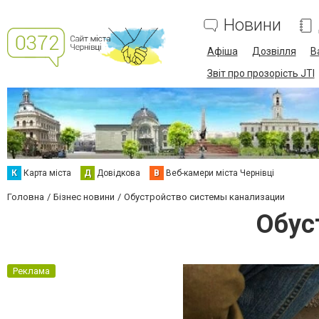
Новини
Афіша
Дозвілля
В
Звіт про прозорість JTI
К
Карта міста
Д
Довідкова
В
Веб-камери міста Чернівці
Головна
Бізнес новини
Обустройство системы канализации
Обус
Реклама