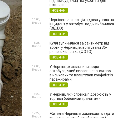
під час будівництва укриття для
школярів
НОВИНИ
16:00,
Чернівецька поліція відреагувала на
Вчора
інцидент у автобусі: водій вибачився
(ВІДЕО)
НОВИНИ
15:28,
Куля зупинилася за сантиметр від
Вчора
аорти: у Чернівцях врятували 35-
річного чоловіка (ФОТО)
НОВИНИ
14:05,
У Чернівцях звільнили водія
Вчора
автобуса, який висловлювався про
військових та влаштував конфлікт із
пасажирами
НОВИНИ
13:22,
У Чернівцях чоловіка підозрюють у
Вчора
торгівлі бойовими гранатами
НОВИНИ
12:22,
Жителів Чернівців закликають здати
Вчора
кров: вона потрібна військовим і