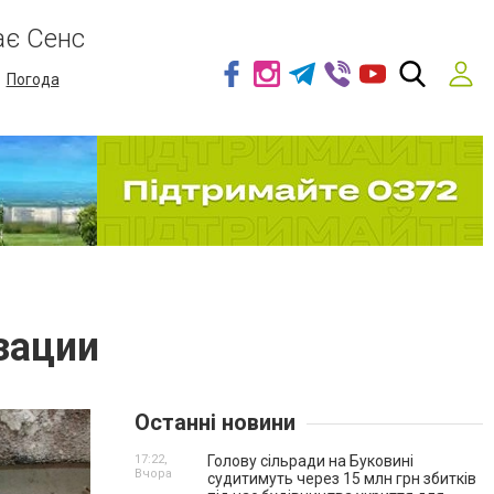
ає Сенс
Погода
зации
Останні новини
17:22,
Голову сільради на Буковині
Вчора
судитимуть через 15 млн грн збитків