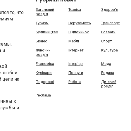
Загальний
Техніка
Здоров'я
ся то, что
розділ
емиум-
Туризм
Нерухомість
Транспорт
Будівництво
Відпочинок
Розваги
Бізнес
Меблі
Спорт
темы.
а и
Жіночий
Інтернет
Культура
розділ
Економіка
Інтер'єр
Мода
вой
ть любой
Кулінарія
Послуги
Родина
 цепи на
Подорожі
Робота
Дитячий
розділ
Реклама
йчивы к
службы и