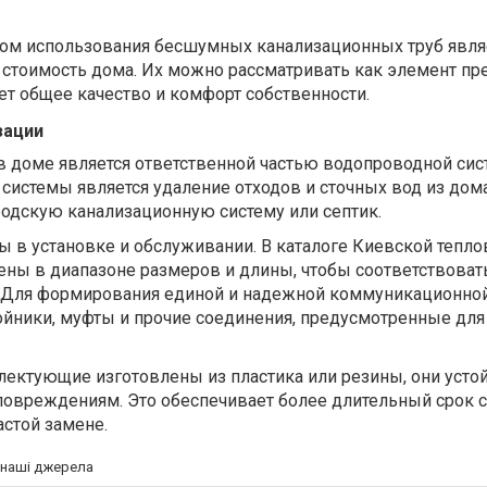
м использования бесшумных канализационных труб являет
стоимость дома. Их можно рассматривать как элемент пр
т общее качество и комфорт собственности.
зации
в доме является ответственной частью водопроводной сис
истемы является удаление отходов и сточных вод из дом
родскую канализационную систему или септик.
 в установке и обслуживании. В каталоге Киевской тепло
ены в диапазоне размеров и длины, чтобы соответствова
 Для формирования единой и надежной коммуникационной
ойники, муфты и прочие соединения, предусмотренные для
лектующие изготовлены из пластика или резины, они усто
повреждениям. Это обеспечивает более длительный срок 
астой замене.
а наші джерела