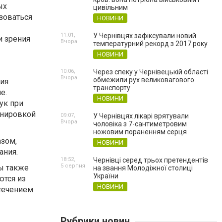
ых
цивільним
зоваться
НОВИНИ
11:01,
У Чернівцях зафіксували новий
и зрения
Вчора
температурний рекорд з 2017 року
НОВИНИ
10:06,
Через спеку у Чернівецькій області
Вчора
обмежили рух великовагового
ия
транспорту
е.
НОВИНИ
ук при
анировкой
09:07,
У Чернівцях лікарі врятували
Вчора
чоловіка з 7-сантиметровим
ножовим пораненням серця
зом,
НОВИНИ
ания.
18:52,
Чернівці серед трьох претендентів
5 серпня
ы также
на звання Молодіжної столиці
України
ются из
НОВИНИ
течением
Рубрики новин