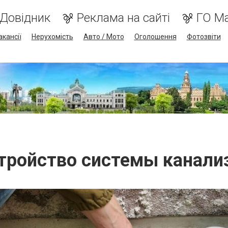
Довідник
Реклама на сайті
ГО М
акансії
Нерухомість
Авто / Мото
Оголошення
Фотозвіти
тройство системы канали