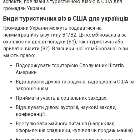
аспекти, пов'язані з
туристичною візою в США
для
громадян України.
Види туристичних віз в США для українців
Громадяни України можуть подаватися на
неімміграційну візу типу B1/B2. Ця комбінована віза
охоплює як ділові поїздки (B1), так і туристичні або
приватні візити (B2). Власники цієї комбінованої візи
мають право:
Подорожувати територією Сполучених Штатів
Америки.
Відвідувати друзів та родичів, відвідувати США за
запрошенням.
Приймати участь в соціальних заходах.
Відвідувати ділові зустрічі, наукові заходи,
конференції.
Врегулювати майнові питання (наприклад,
оформлення спадщини, купівля чи продаж майна).
Брати участь у короткострокових навчальних