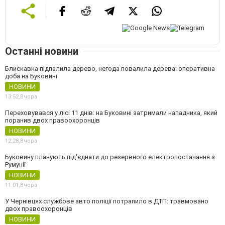
Останні новини
Блискавка підпалила дерево, негода повалила дерева: оперативна
доба на Буковині
НОВИНИ
13:52,
Вчора
Переховувався у лісі 11 днів: на Буковині затримали нападника, який
поранив двох правоохоронців
НОВИНИ
12:28,
Вчора
Буковину планують під'єднати до резервного електропостачання з
Румунії
НОВИНИ
11:01,
Вчора
У Чернівцях службове авто поліції потрапило в ДТП: травмовано
двох правоохоронців
НОВИНИ