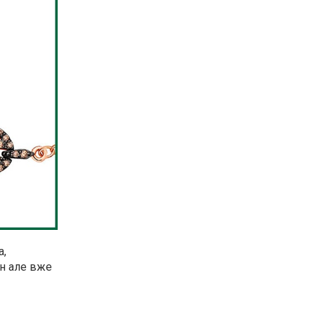
а,
ин але вже