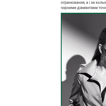
огранювання, а і за коль
чорними діамантами точн