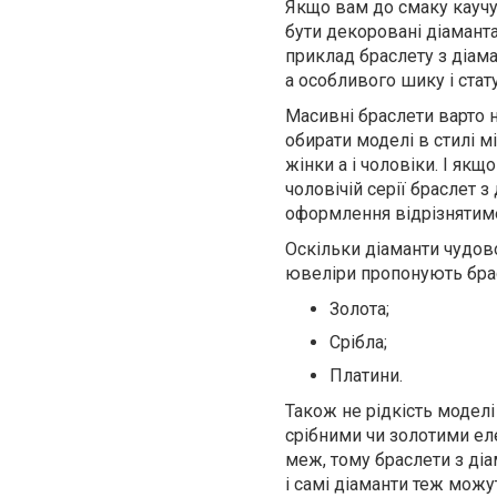
Якщо вам до смаку каучук
бути декоровані діаманта
приклад браслету з діама
а особливого шику і стату
Масивні браслети варто н
обирати моделі в стилі м
жінки а і чоловіки. І як
чоловічій серії браслет
оформлення відрізнятимет
Оскільки діаманти чудов
ювеліри пропонують брас
Золота;
Срібла;
Платини.
Також не рідкість моделі
срібними чи золотими еле
меж, тому браслети з діа
і самі діаманти теж можу