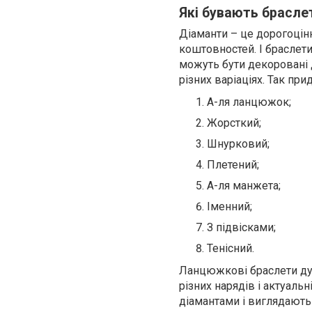
Які бувають брасле
Діаманти – це дорогоцін
коштовностей. І браслети
можуть бути декоровані 
різних варіаціях. Так пр
А-ля ланцюжок;
Жорсткий;
Шнурковий;
Плетений;
А-ля манжета;
Іменний;
З підвісками;
Тенісний.
Ланцюжкові браслети дуж
різних нарядів і актуаль
діамантами і виглядають 