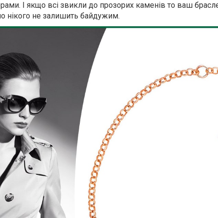
орами. І якщо всі звикли до прозорих каменів то ваш брасле
о нікого не залишить байдужим.