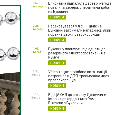
13:52,
Блискавка підпалила дерево, негода
Сьогодні
повалила дерева: оперативна доба
на Буковині
НОВИНИ
12:28,
Переховувався у лісі 11 днів: на
Сьогодні
Буковині затримали нападника, який
поранив двох правоохоронців
НОВИНИ
11:01,
Буковину планують під'єднати до
Сьогодні
резервного електропостачання з
Румунії
НОВИНИ
17:54,
У Чернівцях службове авто поліції
Вчора
потрапило в ДТП: травмовано двох
правоохоронців
НОВИНИ
17:19,
Від ЦАХАЛ до захисту Донеччини:
Вчора
історія прикордонника Романа
Віхляєва з Буковини
НОВИНИ