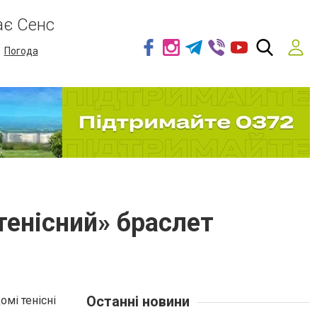
ає Сенс
Погода
тенісний» браслет
Останні новини
омі тенісні