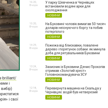
16:20,
У парку Шевченка в Чернівцях
Вчора
встановили водяні арки для
охолодження
НОВИНИ
15:20,
На Буковині чоловік вимагав 50 тисяч
Вчора
доларів неіснуючого боргу та побив
потерпілого
НОВИНИ
14:29,
Пожежа від блискавки, повалене
Вчора
дерево і порятунок собаки: як минула
доба для рятувальників Буковини
НОВИНИ
13:24,
Захисник із Буковини Денис Прокопів
Вчора
отримав «Золотий хрест»
Головнокомандувача ЗСУ
brilliant/
НОВИНИ
рами і
 вибір)
12:18,
Перевернута машина на Скальда у
Вчора
Чернівцях: водій був нетверезий
ористатися
НОВИНИ
рія» і свої