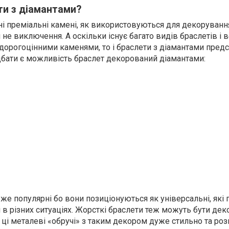
ти з діамантами?
ні преміальні камені, як використовуються для декоруванн
 не виключення. А оскільки існує багато видів браслетів і в
дорогоцінними каменями, то і браслети з діамантами предс
идбати є можливість браслет декорований діамантами:
е популярні бо вони позиціонуються як універсальні, які 
ні в різних ситуаціях. Жорсткі браслети теж можуть бути дек
ці металеві «обручі» з таким декором дуже стильно та роз