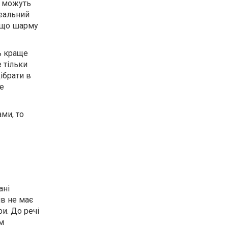
і можуть
деальний
е що шарму
ь краще
е тільки
ібрати в
не
ми, то
ані
ів не має
и. До речі
ом