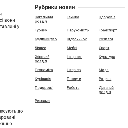
Рубрики новин
я
Загальний
Техніка
Здоров'я
сі вони
розділ
тавлені у
Туризм
Нерухомість
Транспорт
Будівництво
Відпочинок
Розваги
Бізнес
Меблі
Спорт
Жіночий
Інтернет
Культура
розділ
Економіка
Інтер'єр
Мода
Кулінарія
Послуги
Родина
Подорожі
Робота
Дитячий
розділ
Реклама
пасують до
оровані
кішно.