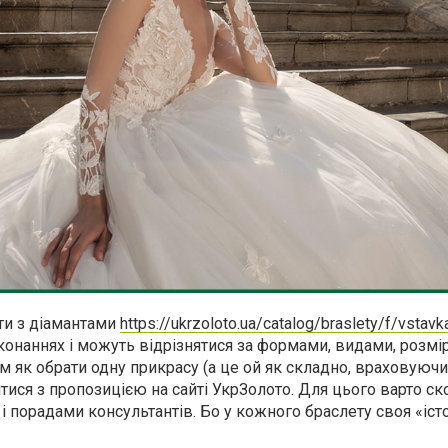
ети з діамантами
https://ukrzoloto.ua/catalog/braslety/f/vstavka-
конаннях і можуть відрізнятися за формами, видами, розмі
 як обрати одну прикрасу (а це ой як складно, враховуючи
ися з пропозицією на сайті УкрЗолото. Для цього варто ск
 і порадами консультантів. Бо у кожного браслету своя «істо