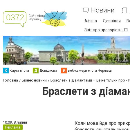
Новини
Афіша
Дозвілля
В
Звіт про прозорість JTI
К
Карта міста
Д
Довідкова
В
Веб-камери міста Чернівці
Головна
Бізнес новини
Браслети з діамантами – це не тільки про «
Браслети з діама
10:09,
8 липня
Коли мова йде про прикра
Реклама
браслети, які стали синон