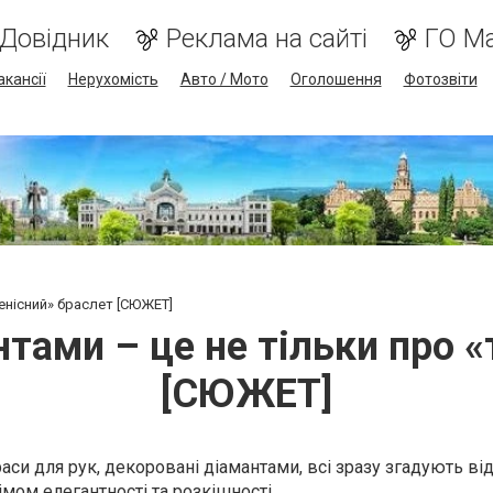
Довідник
Реклама на сайті
ГО М
акансії
Нерухомість
Авто / Мото
Оголошення
Фотозвіти
тенісний» браслет [СЮЖЕТ]
нтами – це не тільки про «
[СЮЖЕТ]
си для рук, декоровані діамантами, всі зразу згадують від
імом елегантності та розкішності.