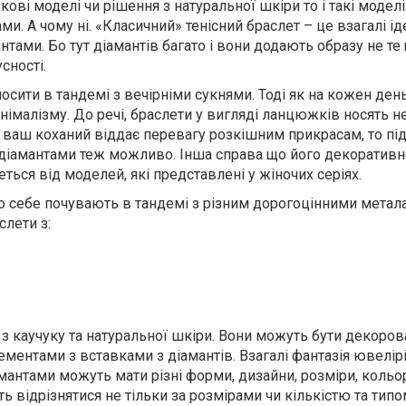
ові моделі чи рішення з натуральної шкіри то і такі модел
ми. А чому ні. «Класичний» тенісний браслет – це взагалі і
нтами. Бо тут діамантів багато і вони додають образу не т
сності.
осити в тандемі з вечірніми сукнями. Тоді як на кожен ден
інімалізму. До речі, браслети у вигляді ланцюжків носять н
що ваш коханий віддає перевагу розкішним прикрасам, то під
 з діамантами теж можливо. Інша справа що його декоратив
ься від моделей, які представлені у жіночих серіях.
о себе почувають в тандемі з різним дорогоцінними метала
лети з:
 з каучуку та натуральної шкіри. Вони можуть бути декоров
ментами з вставками з діамантів. Взагалі фантазія ювелір
мантами можуть мати різні форми, дизайни, розміри, кольор
ть відрізнятися не тільки за розмірами чи кількістю та тип