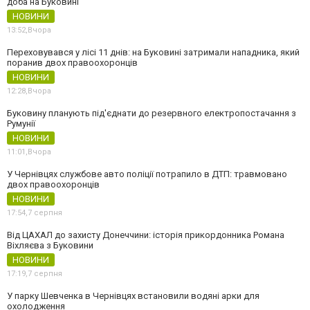
доба на Буковині
НОВИНИ
13:52,
Вчора
Переховувався у лісі 11 днів: на Буковині затримали нападника, який
поранив двох правоохоронців
НОВИНИ
12:28,
Вчора
Буковину планують під'єднати до резервного електропостачання з
Румунії
НОВИНИ
11:01,
Вчора
У Чернівцях службове авто поліції потрапило в ДТП: травмовано
двох правоохоронців
НОВИНИ
17:54,
7 серпня
Від ЦАХАЛ до захисту Донеччини: історія прикордонника Романа
Віхляєва з Буковини
НОВИНИ
17:19,
7 серпня
У парку Шевченка в Чернівцях встановили водяні арки для
охолодження