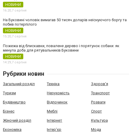
НОВИНИ
16:20,
7 серпня
На Буковині чоловік вимагав 50 тисяч доларів неіснуючого боргу та
побив потерпілого
НОВИНИ
15:20,
7 серпня
Пожежа від блискавки, повалене дерево і порятунок собаки: як
минула доба для рятувальників Буковини
НОВИНИ
14:29,
7 серпня
Рубрики новин
Загальний розділ
Техніка
Здоров'я
Туризм
Нерухомість
Транспорт
Будівництво
Відпочинок
Розваги
Бізнес
Меблі
Спорт
Жіночий розділ
Інтернет
Культура
Економіка
Інтер'єр
Мода