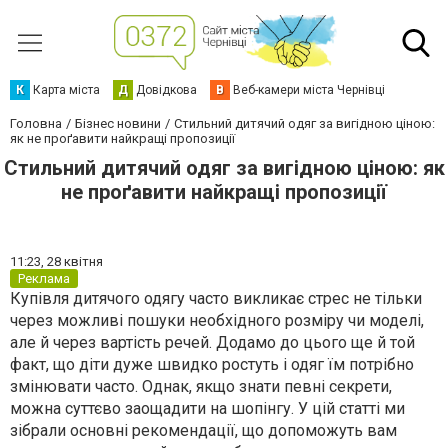
К
Карта міста
Д
Довідкова
В
Веб-камери міста Чернівці
Головна
Бізнес новини
Стильний дитячий одяг за вигідною ціною:
як не проґавити найкращі пропозиції
Стильний дитячий одяг за вигідною ціною: як
не проґавити найкращі пропозиції
11:23,
28 квітня
Реклама
Купівля дитячого одягу часто викликає стрес не тільки
через можливі пошуки необхідного розміру чи моделі,
але й через вартість речей. Додамо до цього ще й той
факт, що діти дуже швидко ростуть і одяг їм потрібно
змінювати часто. Однак, якщо знати певні секрети,
можна суттєво заощадити на шопінгу. У цій статті ми
зібрали основні рекомендації, що допоможуть вам