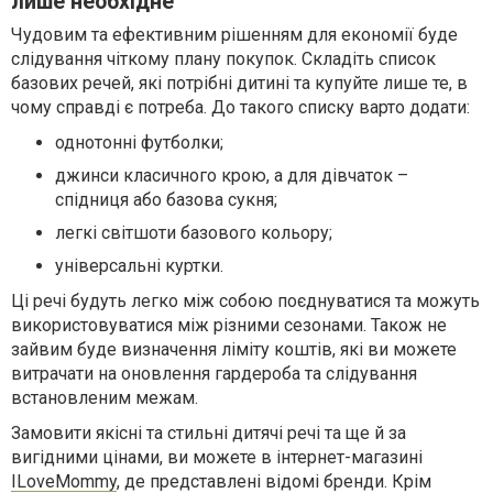
лише необхідне
Чудовим та ефективним рішенням для економії буде
слідування чіткому плану покупок. Складіть список
базових речей, які потрібні дитині та купуйте лише те, в
чому справді є потреба. До такого списку варто додати:
однотонні футболки;
джинси класичного крою, а для дівчаток –
спідниця або базова сукня;
легкі світшоти базового кольору;
універсальні куртки.
Ці речі будуть легко між собою поєднуватися та можуть
використовуватися між різними сезонами. Також не
зайвим буде визначення ліміту коштів, які ви можете
витрачати на оновлення гардероба та слідування
встановленим межам.
Замовити якісні та стильні дитячі речі та ще й за
вигідними цінами, ви можете в інтернет-магазині
ILoveMommy
, де представлені відомі бренди. Крім