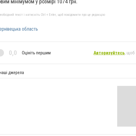
вим мінімумом у розмірі 1074 грн.
бхідний текст і натисніть Ctrl + Enter, щоб повідомити про це редакцію
ернівецька область
0,0
Оцініть першим
Авторизуйтесь
, щоб
 наші джерела