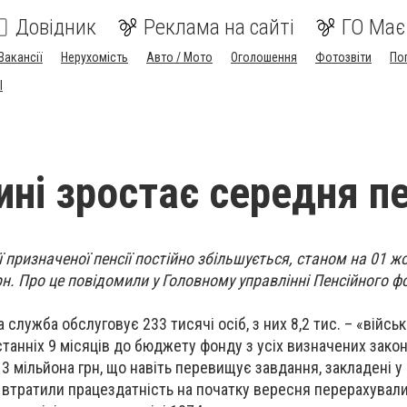
Довідник
Реклама на сайті
ГО Має
Вакансії
Нерухомість
Авто / Мото
Оголошення
Фотозвіти
По
I
ині зростає середня пе
ї призначеної пенсії постійно збільшується, станом на 01 ж
рн. Про це повідомили у Головному управлінні Пенсійного ф
 служба обслуговує 233 тисячі осіб, з них 8,2 тис. – «військ
танніх 9 місяців до бюджету фонду з усіх визначених зако
 мільйона грн, що навіть перевищує завдання, закладені у
кі втратили працездатність на початку вересня перерахувал