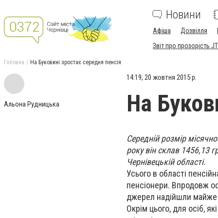
Новини
Афіша
Дозвілля
Звіт про прозорість JT
Головна
На Буковині зростає середня пенсія
14:19, 20 жовтня 2015 р.
На Буков
Альона Рудницька
Середній розмір місячно
року він склав 1456,13 г
Чернівецькій області.
Усього в області пенсійна
пенсіонери. Впродовж ос
джерел надійшли майже 3
Окрім цього, для осіб, я