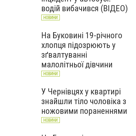
рятувальників Буковини
водій вибачився (ВІДЕО)
НОВИНИ
НОВИНИ
На Буковині 19-річного
хлопця підозрюють у
зґвалтуванні
малолітньої дівчини
НОВИНИ
У Чернівцях у квартирі
знайшли тіло чоловіка з
ножовими пораненнями
НОВИНИ