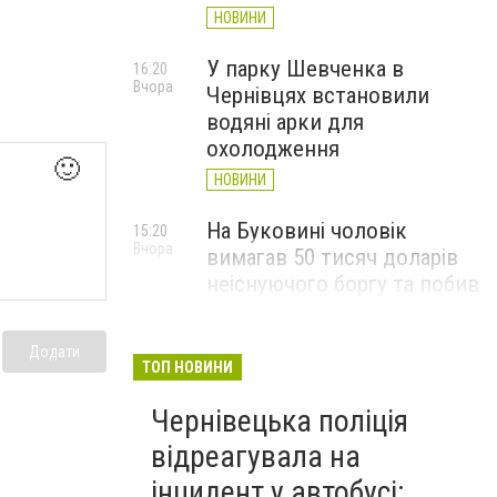
НОВИНИ
У парку Шевченка в
16:20
Вчора
Чернівцях встановили
водяні арки для
охолодження
🙂
НОВИНИ
На Буковині чоловік
15:20
Вчора
вимагав 50 тисяч доларів
неіснуючого боргу та побив
потерпілого
НОВИНИ
Додати
ТОП НОВИНИ
Пожежа від блискавки,
14:29
Вчора
Чернівецька поліція
повалене дерево і
порятунок собаки: як
відреагувала на
минула доба для
інцидент у автобусі: