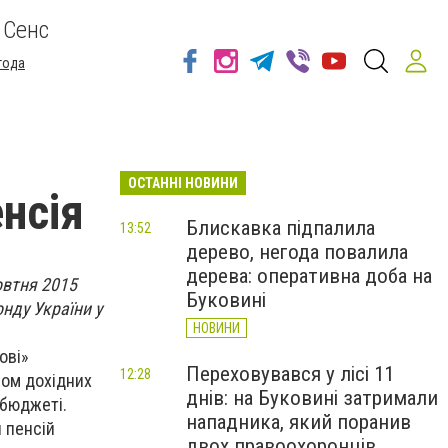
 Сенс
года
ОСТАННІ НОВИНИ
нсія
Блискавка підпалила
13:52
дерево, негода повалила
дерева: оперативна доба на
овтня 2015
Буковині
онду України у
НОВИНИ
ові»
Переховувався у лісі 11
12:28
ном дохідних
днів: на Буковині затримали
 бюджеті.
нападника, який поранив
и пенсій
двох правоохоронців