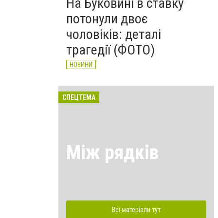
На Буковині в ставку
потонули двоє
чоловіків: деталі
трагедії (ФОТО)
НОВИНИ
СПЕЦТЕМА
Між рядків
Всі матеріали тут