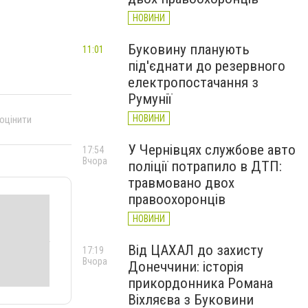
НОВИНИ
Буковину планують
11:01
під'єднати до резервного
електропостачання з
Румунії
НОВИНИ
 оцінити
У Чернівцях службове авто
17:54
Вчора
поліції потрапило в ДТП:
травмовано двох
правоохоронців
НОВИНИ
Від ЦАХАЛ до захисту
17:19
Вчора
Донеччини: історія
прикордонника Романа
Віхляєва з Буковини