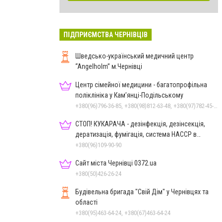
ПІДПРИЄМСТВА ЧЕРНІВЦІВ
Шведсько-український медичний центр
“Angelholm” м.Чернівці
Центр сімейної медицини - багатопрофільна
поліклініка у Кам’янці-Подільському
+380(96)796-36-85, +380(98)812-63-48, +380(97)782-45-70
СТОП! КУКАРАЧА - дезінфекція, дезінсекція,
дератизація, фумігація, система HACCP в
Чернівцях
+380(96)109-90-90
Сайт міста Чернівці 0372.ua
+380(50)426-26-24
Будівельна бригада "Свій Дім" у Чернівцях та
області
+380(95)463-64-24, +380(67)463-64-24