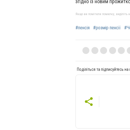
згідно із новим прожитко
Якщо ви помітили помилку, виділіть нео
#пенсія
#розмір пенсії
#Ч
Поділіться та підписуйтесь на