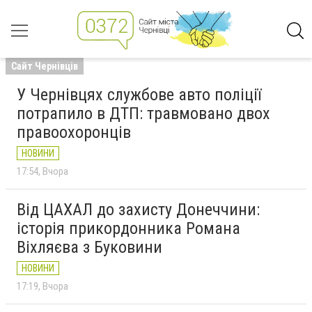
Сайт Чернівців
У Чернівцях службове авто поліції
потрапило в ДТП: травмовано двох
правоохоронців
НОВИНИ
17:54
Вчора
Від ЦАХАЛ до захисту Донеччини:
історія прикордонника Романа
Віхляєва з Буковини
НОВИНИ
17:19
Вчора