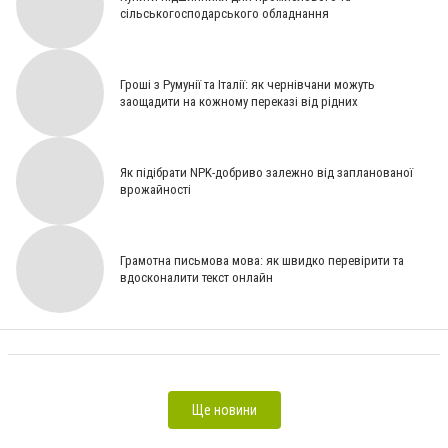
сільськогосподарського обладнання
Гроші з Румунії та Італії: як чернівчани можуть
заощадити на кожному переказі від рідних
Як підібрати NPK-добриво залежно від запланованої
врожайності
Грамотна письмова мова: як швидко перевірити та
вдосконалити текст онлайн
Горячие туры в Дубай: идеальный отдых с Caspi Tours [На правах реклами]
Трёхкомнатная
квартира как пространство для роста семьи: стратегический выбор формата жилья [На правах
реклами]
Ще новини