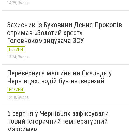
14:29
Вчора
Захисник із Буковини Денис Прокопів
отримав «Золотий хрест»
Головнокомандувача ЗСУ
НОВИНИ
13:24
Вчора
Перевернута машина на Скальда у
Чернівцях: водій був нетверезий
НОВИНИ
12:18
Вчора
6 серпня у Чернівцях зафіксували
новий історичний температурний
максимум