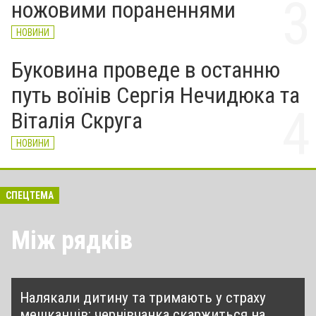
ножовими пораненнями
НОВИНИ
Буковина проведе в останню
путь воїнів Сергія Нечидюка та
Віталія Скруга
НОВИНИ
СПЕЦТЕМА
Між рядків
Налякали дитину та тримають у страху
мешканців: чернівчанка скаржиться на