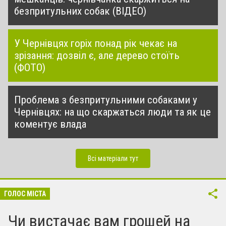
безпритульних собак (ВІДЕО)
У Чернівцях горіх понад рік чекає на
зрізання: дозвіл є, але дерево стоїть
(ФОТО)
Проблема з безпритульними собаками у
Чернівцях: на що скаржаться люди та як це
коментує влада
Всі матеріали тут
ГОЛОС МІСТА
Чи вистачає вам грошей на