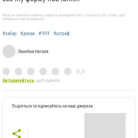
Якщо ви помітили помилку, виділіть необхідний текст і натисніть Ctrl + Enter, щоб
повідомити про це редакцію
#хабар
#декан
#ЧНУ
#штраф
Лазебна Наталя
0,0
Авторизуйтесь
, щоб оцінити
Поділіться та підписуйтесь на наші джерела