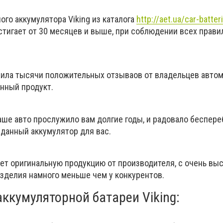
го аккумулятора Viking из каталога
http://aet.ua/car-batter
остигает от 30 месяцев и выше, при соблюдении всех прави
ила тысячи положительных отзываов от владельцев автом
нный продукт.
ваше авто прослужило вам долгие годы, и радовало беспер
 данный аккумулятор для вас.
ет оригинальную продукцию от производителя, с очень вы
изделия намного меньше чем у конкурентов.
ккумуляторной батареи Viking: