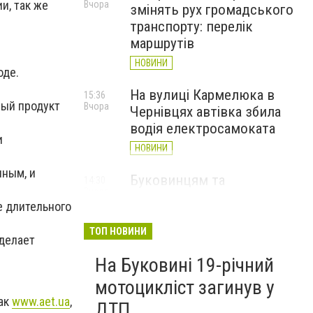
и, так же
Вчора
змінять рух громадського
транспорту: перелік
маршрутів
НОВИНИ
оде.
На вулиці Кармелюка в
15:36
вый продукт
Вчора
Чернівцях автівка збила
водія електросамоката
и
НОВИНИ
чным, и
Буковинцям та
14:30
Вчора
переселенцям виплатять
е длительного
112 тисяч гривень
матеріальної допомоги
ТОП НОВИНИ
 делает
НОВИНИ
На Буковині 19-річний
мотоцикліст загинув у
как
www.aet.ua
,
ДТП