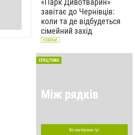
«Парк Дивотварин»
завітає до Чернівців:
коли та де відбудеться
сімейний захід
НОВИНИ
СПЕЦТЕМА
Між рядків
Всі матеріали тут