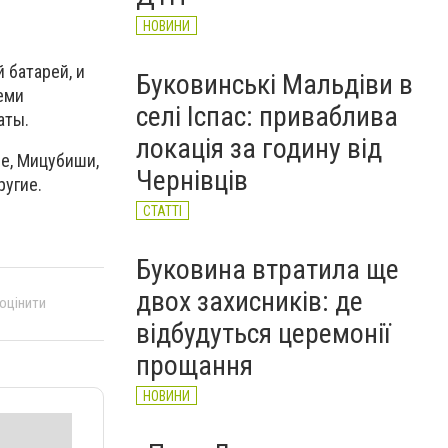
НОВИНИ
 батарей, и
Буковинські Мальдіви в
еми
селі Іспас: приваблива
аты.
локація за годину від
ле, Мицубиши,
Чернівців
ругие.
СТАТТІ
Буковина втратила ще
двох захисників: де
 оцінити
відбудуться церемонії
прощання
НОВИНИ