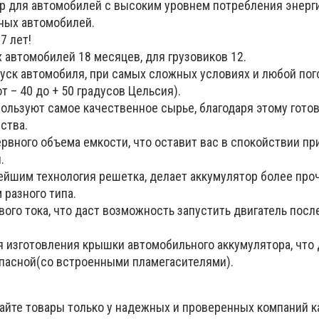
р для автомобилей с высоким уровнем потребления энерги
ных автомобилей.
7 лет!
х автомобилей 18 месяцев, для грузовиков 12.
уск автомобиля, при самых сложных условиях и любой пог
 – 40 до + 50 градусов Цельсия).
пользуют самое качественное сырье, благодаря этому гото
ства.
рвного объема емкости, что оставит вас в спокойствии пр
.
вейшим технология решетка, делает аккумулятор более про
 разного типа.
вого тока, что даст возможность запустить двигатель посл
я изготовления крышки автомобильного аккумулятора, что
пасной(со встроенными пламегасителями).
пайте товары только у надежных и проверенных компаний 