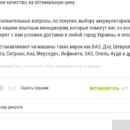
ее качество, ка оптимальную цену.
полнительные вопросы, по покупке, выбору аккумуляторной
 к нашим опытным менеджерам, которые помогут вас со вс
ворят с вам условия доставки в любой город Украины, и опл
станавливают на машины таких марок как ВАЗ, Дэу, Шевро
та, Ситроен, Киа, Мерседес, Инфинити, ЗАЗ, Опель, Ауди и д
бхідний текст і натисніть Ctrl + Enter, щоб повідомити про це редакцію
0,0
Оцініть першим
Авторизуйтесь
, щоб
 наші джерела