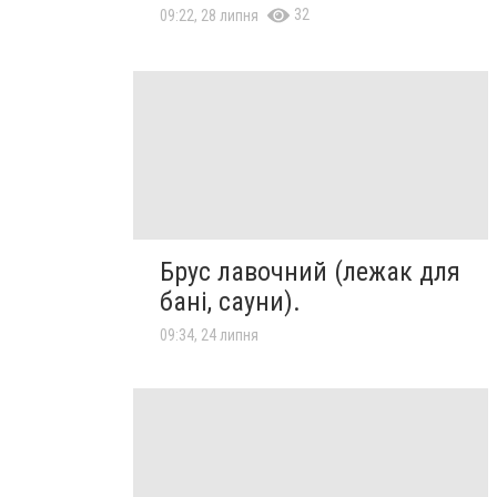
32
09:22, 28 липня
Брус лавочний (лежак для
бані, сауни).
09:34, 24 липня