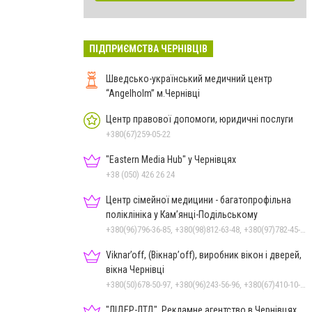
ПІДПРИЄМСТВА ЧЕРНІВЦІВ
Шведсько-український медичний центр
“Angelholm” м.Чернівці
Центр правової допомоги, юридичні послуги
+380(67)259-05-22
"Eastern Media Hub" у Чернівцях
+38 (050) 426 26 24
Центр сімейної медицини - багатопрофільна
поліклініка у Кам’янці-Подільському
+380(96)796-36-85, +380(98)812-63-48, +380(97)782-45-70
Viknar’off, (Вікнар’off), виробник вікон і дверей,
вікна Чернівці
+380(50)678-50-97, +380(96)243-56-96, +380(67)410-10-74, +380(50)410-10-78
"ЛІДЕР-ЛТД", Рекламне агентство в Чернівцях,