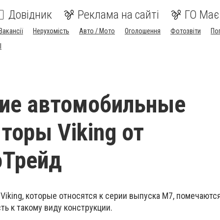
Довідник
Реклама на сайті
ГО Має
Вакансії
Нерухомість
Авто / Мото
Оголошення
Фотозвіти
По
I
кие автомобильные
торы Viking от
оТрейд
iking, которые относятся к серии выпуска М7, помечаются
ть к такому виду конструкции.