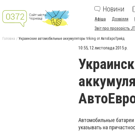
Новини
Афіша
Дозвілля
Звіт про прозорість JT
Головна
Украинские автомобильные аккумуляторы Viking от АвтоЕвроТрейд
10:55, 12 листопада 2015 р.
Украинс
аккумуля
АвтоЕвр
Автомобильные батареи V
указывать на причастнос