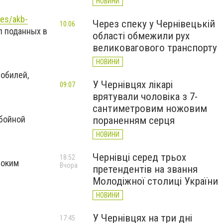
НОВИНИ
ies/akb-
Через спеку у Чернівецькій
10:06
л поданных в
області обмежили рух
великовагового транспорту
НОВИНИ
обилей,
У Чернівцях лікарі
09:07
врятували чоловіка з 7-
сантиметровим ножовим
ебойной
пораненням серця
НОВИНИ
Чернівці серед трьох
18:52
соким
Вчора
претендентів на звання
Молодіжної столиці України
НОВИНИ
У Чернівцях на три дні
17:45