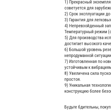
1) Прекрасный экземпля
советуется для зарубеж
2) Срок эксплуатации до 
3) Гарантия для легковы
4) Непревзойденный зап
Температурный режим (от
5) Для производства ис
достигает высокого каче
6) Большой уровень резе
непродуманной ситуации
7) Изготовленная по но
устойчивым к вибрациям
8) Увеличена сила пуско
простоя.
9) Уникальная технологи
конструкцию более безо
Будьте бдительны, поку