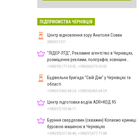
ПІДПРИЄМСТВА ЧЕРНІВЦІВ
Центр відновлення зору Анатолія Совви
0800331331
"ЛІДЕР-ЛТД", Рекламне агентство в Чернівцях,
розміщення реклами, поліграфія, зовнішня
реклама
+380(95)177-20-02, +380(66)575-20-02
Будівельна бригада "Свій Дім" у Чернівцях та
області
+380(67)463-64-24, +380(95)463-64-24
Центр підготовки водіїв ADR+КОД 95
+380(97)105-46-11
Буріння свердловин (скважин) Копаємо криниці
буровою машиною в Чернівцях
+380(95)337-00-84, +380(97)477-77-88