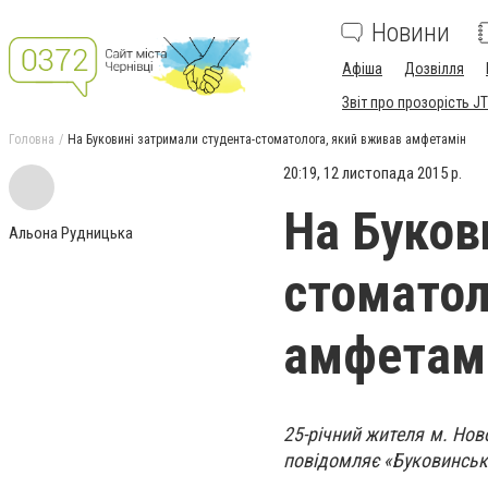
Новини
Афіша
Дозвілля
Звіт про прозорість JT
Головна
На Буковині затримали студента-стоматолога, який вживав амфетамін
20:19, 12 листопада 2015 р.
На Буков
Альона Рудницька
стоматол
амфетам
25-річний жителя м. Нов
повідомляє «Буковинськ