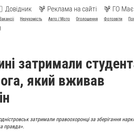
Довідник
Реклама на сайті
ГО Має
Вакансії
Нерухомість
Авто / Мото
Оголошення
Фотозвіти
По
I
ині затримали студент
ога, який вживав
ін
одністровськ затримали правоохоронці за зберігання нарко
а правда».