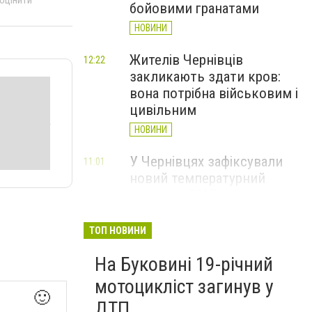
 оцінити
бойовими гранатами
НОВИНИ
Жителів Чернівців
12:22
закликають здати кров:
вона потрібна військовим і
цивільним
НОВИНИ
У Чернівцях зафіксували
11:01
новий температурний
рекорд з 2017 року
НОВИНИ
ТОП НОВИНИ
Через спеку у Чернівецькій
10:06
На Буковині 19-річний
області обмежили рух
великовагового транспорту
мотоцикліст загинув у
🙂
НОВИНИ
ДТП