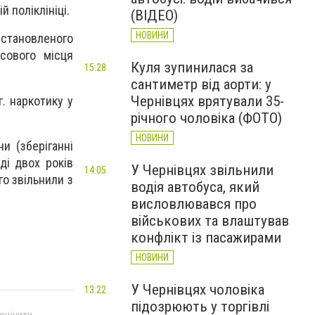
 поліклініці.
(ВІДЕО)
НОВИНИ
евстановленого
сового місця
Куля зупинилася за
15:28
сантиметр від аорти: у
Чернівцях врятували 35-
. наркотику у
річного чоловіка (ФОТО)
НОВИНИ
и (зберіганні
ді двох років
У Чернівцях звільнили
14:05
о звільнили з
водія автобуса, який
висловлювався про
військових та влаштував
конфлікт із пасажирами
НОВИНИ
У Чернівцях чоловіка
13:22
підозрюють у торгівлі