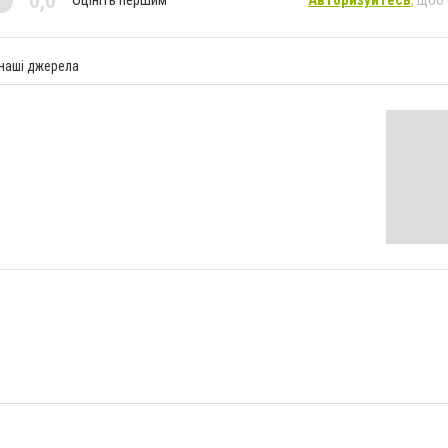
0,0
Оцініть першим
Авторизуйтесь
, щоб
 наші джерела