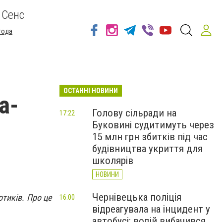
 Сенс
года
ОСТАННІ НОВИНИ
а-
Голову сільради на
17:22
Буковині судитимуть через
15 млн грн збитків під час
будівництва укриття для
школярів
НОВИНИ
Чернівецька поліція
тиків. Про це
16:00
відреагувала на інцидент у
автобусі: водій вибачився