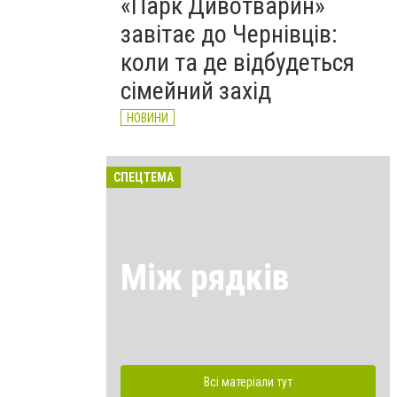
«Парк Дивотварин»
завітає до Чернівців:
коли та де відбудеться
сімейний захід
НОВИНИ
СПЕЦТЕМА
Між рядків
Всі матеріали тут