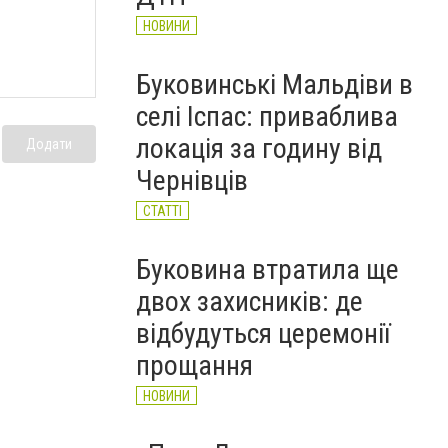
НОВИНИ
Буковинські Мальдіви в
селі Іспас: приваблива
локація за годину від
Додати
Чернівців
СТАТТІ
Буковина втратила ще
двох захисників: де
відбудуться церемонії
прощання
НОВИНИ