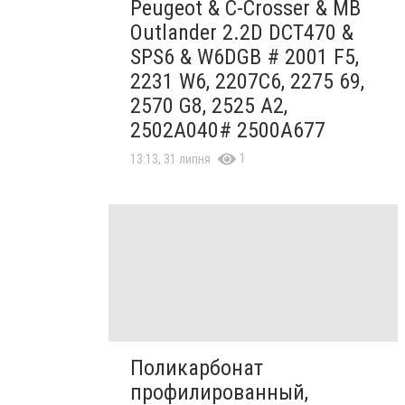
Peugeot & C-Crosser & MB
Outlander 2.2D DCT470 &
SPS6 & W6DGB # 2001 F5,
2231 W6, 2207C6, 2275 69,
2570 G8, 2525 A2,
2502A040# 2500A677
1
13:13, 31 липня
Поликарбонат
профилированный,