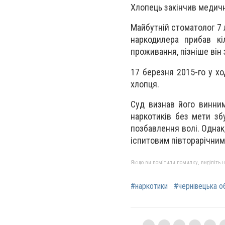
Хлопець закінчив медични
Майбутній стоматолог 7 
наркодилера прибав кі
проживання, пізніше він 
17 березня 2015-го у хо
хлопця.
Суд визнав його винним
наркотиків без мети зб
позбавлення волі. Однак
іспитовим півторарічни
Якщо ви помітили помилку, виділіть нео
#наркотики
#чернівецька о