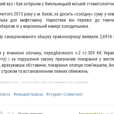
й вуз і був інтерном у Хмельницькій міській стоматологічній
лютого 2015 року у м. Києві, за досить «солідну» суму у н
лька доз амфетаміну. Наркотики він перевіз до тимча
зберігав їх у морозильній камері холодильника.
ді санкціонованого обшуку правоохоронці виявили 2,6916 г
 у вчиненні злочину, передбаченого ч.2 ст.309 КК Україн
уту) і за порушення закону призначив покарання у вигля
, врахувавши обставини, покарання хлопцю пом’якшили, йог
м строком та встановленням певних обмежень.
бхідний текст і натисніть Ctrl + Enter, щоб повідомити про це редакцію
бласть
#новодністровськ
#студент-стоматолог