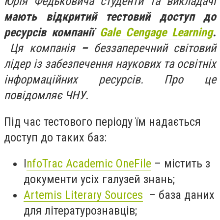
Юрія Федьковича студенти та викладачі
мають відкритий тестовий доступ до
ресурсів компанії
Gale Cengage Learning
.
Ця компанія
–
беззаперечний світовий
лідер із забезпечення наукових та освітніх
інформаційних ресурсів. Про це
повідомляє ЧНУ.
Під час тестового періоду їм надається
доступ до таких баз:
I
nfoTrac Academic OneFile
– містить з
документи усіх галузей знань;
Artemis Literary Sources
– база даних
для літературознавців;