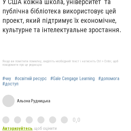
У США кожна школа, університет та
публічна бібліотека використовує цей
проект, який підтримує їх економічне,
культурне та інтелектуальне зростання.
Якщо ви помітили помилку, виділіть необхідний текст і натисніть Ctrl + Enter, щоб
повідомити про це редакцію
#чну
#освітній ресурс
#Gale Cengage Learning
#допомога
#доступ
Альона Рудницька
0,0
Авторизуйтесь
, щоб оцінити