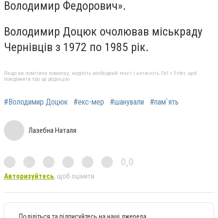
Володимир Федорович».
Володимир Доцюк очолював міськраду
Чернівців з 1972 по 1985 рік.
Якщо ви помітили помилку, виділіть необхідний текст і натисніть Ctrl + Enter, щоб
повідомити про це редакцію
#Володимир Доцюк
#екс-мер
#шанували
#пам`ять
Лазебна Наталя
0,0
Авторизуйтесь
, щоб оцінити
Поділіться та підписуйтесь на наші джерела