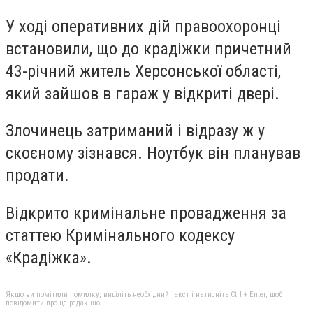
У ході оперативних дій правоохоронці
встановили, що до крадіжки причетний
43-річний житель Херсонської області,
який зайшов в гараж у відкриті двері.
Злочинець затриманий і відразу ж у
скоєному зізнався. Ноутбук він планував
продати.
Відкрито кримінальне провадження за
статтею Кримінального кодексу
«Крадіжка».
Якщо ви помітили помилку, виділіть необхідний текст і натисніть Ctrl + Enter, щоб
повідомити про це редакцію