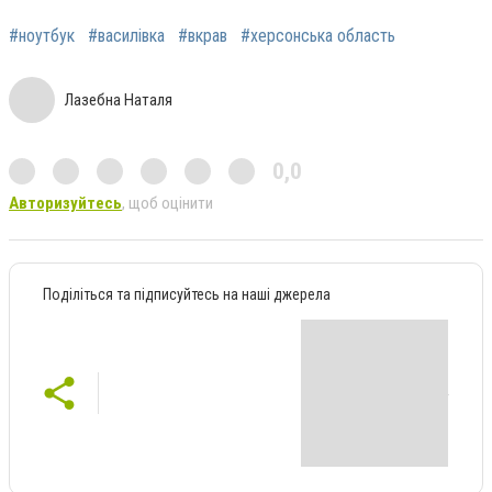
#ноутбук
#василівка
#вкрав
#херсонська область
Лазебна Наталя
0,0
Авторизуйтесь
, щоб оцінити
Поділіться та підписуйтесь на наші джерела