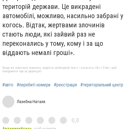
територій держави. Це викрадені
автомобілі, можливо, насильно забрані у
когось. Відтак, жертвами злочинів
стають люди, які зайвий раз не
переконались у тому, кому і за що
віддають немалі гроші».
Якщо ви помітили помилку, виділіть необхідний текст і натисніть Ctrl + Enter, щоб
повідомити про це редакцію
#авто
#перебиті номери
#реєстрація
#територіальний центр
Лазебна Наталя
0,0
Авторизуйтесь
, щоб оцінити