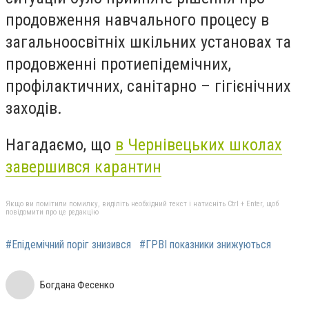
продовження навчального процесу в
загальноосвітніх шкільних установах та
продовженні протиепідемічних,
профілактичних, санітарно – гігієнічних
заходів.
Нагадаємо, що
в Чернівецьких школах
завершився карантин
Якщо ви помітили помилку, виділіть необхідний текст і натисніть Ctrl + Enter, щоб
повідомити про це редакцію
#Епідемічний поріг знизився
#ГРВІ показники знижуються
Богдана Фесенко