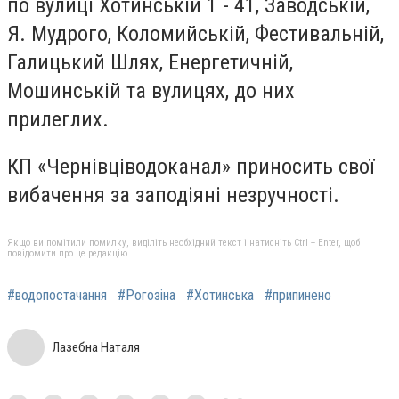
по вулиці Хотинській 1 - 41, Заводській,
Я. Мудрого, Коломийській, Фестивальній,
Галицький Шлях, Енергетичній,
Мошинській та вулицях, до них
прилеглих.
КП «Чернівціводоканал» приносить свої
вибачення за заподіяні незручності.
Якщо ви помітили помилку, виділіть необхідний текст і натисніть Ctrl + Enter, щоб
повідомити про це редакцію
#водопостачання
#Рогозіна
#Хотинська
#припинено
Лазебна Наталя