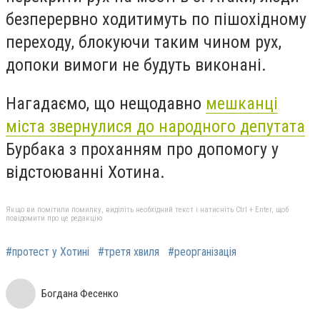
безперервно ходитимуть по пішохідному
переходу, блокуючи таким чином рух,
допоки вимоги не будуть виконані.
Нагадаємо, що нещодавно
мешканці
міста звернулися до народного депутата
Бурбака з проханням про допомогу у
відстоюванні Хотина.
Якщо ви помітили помилку, виділіть необхідний текст і натисніть Ctrl + Enter, щоб
повідомити про це редакцію
#протест у Хотині
#третя хвиля
#реорганізація
Богдана Фесенко