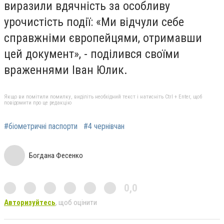
виразили вдячність за особливу
урочистість події: «Ми відчули себе
справжніми європейцями, отримавши
цей документ», - поділився своїми
враженнями Іван Юлик.
Якщо ви помітили помилку, виділіть необхідний текст і натисніть Ctrl + Enter, щоб
повідомити про це редакцію
#біометричні паспорти
#4 чернівчан
Богдана Фесенко
0,0
Авторизуйтесь
, щоб оцінити