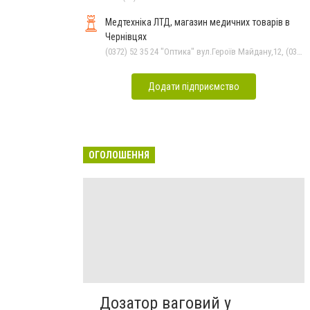
Медтехніка ЛТД, магазин медичних товарів в
Чернівцях
(0372) 52 35 24 "Оптика" вул.Героїв Майдану,12, (0372) 55-56-16, (0372) 52 01 48 "Оптика" вул. Головна,29, (0372) 52 54 50 "Медтехніка" вул.Головна,16, (050) 399 21 11 торговий зал по вул.Героїв Майдану
Додати підприємство
ОГОЛОШЕННЯ
Дозатор ваговий у