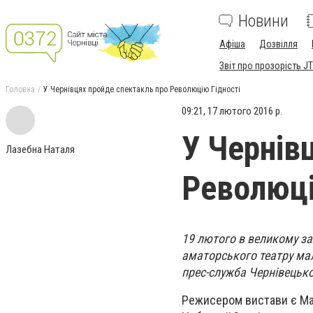
Новини
Афіша
Дозвілля
Звіт про прозорість JT
Головна
У Чернівцях пройде спектакль про Революцію Гідності
09:21, 17 лютого 2016 р.
У Чернів
Лазебна Наталя
Революці
19 лютого в великому за
аматорського театру мал
прес-служба Чернівецько
Режисером вистави є Ма