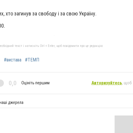
х, хто загинув за свободу і за свою Україну.
00.
бхідний текст і натисніть Ctrl + Enter, щоб повідомити про це редакцію
з
#вистава
#ТЕМП
0,0
Оцініть першим
Авторизуйтесь
, щоб
 наші джерела