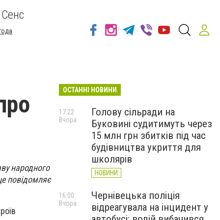
 Сенс
года
ОСТАННІ НОВИНИ
про
Голову сільради на
17:22
Вчора
Буковині судитимуть через
15 млн грн збитків під час
будівництва укриття для
школярів
аву народного
НОВИНИ
це повідомляє
Чернівецька поліція
16:00
Вчора
відреагувала на інцидент у
роїв
автобусі: водій вибачився