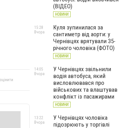
(ВІДЕО)
НОВИНИ
Куля зупинилася за
15:28
Вчора
сантиметр від аорти: у
Чернівцях врятували 35-
річного чоловіка (ФОТО)
НОВИНИ
У Чернівцях звільнили
14:05
Вчора
водія автобуса, який
 оцінити
висловлювався про
військових та влаштував
конфлікт із пасажирами
НОВИНИ
У Чернівцях чоловіка
13:22
Вчора
підозрюють у торгівлі