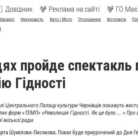
Довідник
Реклама на сайті
ГО Має
Вакансії
Нерухомість
Авто / Мото
Оголошення
Фотозвіти
По
I
цях пройде спектакль 
ю Гідності
лі Центрального Палацу культури Чернівців покажуть вист
их форм «ТЕМП» «Революція Гідності. Як це було ... » Про 
ї міської ради.
рта Шумілова-Лисякова. Показ буде приурочений до Дня Ге