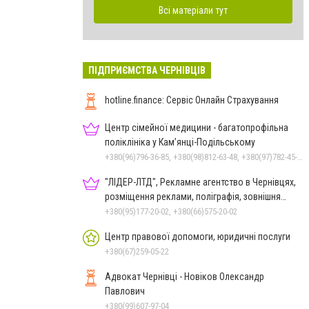
Всі матеріали тут
ПІДПРИЄМСТВА ЧЕРНІВЦІВ
hotline.finance: Сервіс Онлайн Страхування
Центр сімейної медицини - багатопрофільна
поліклініка у Кам’янці-Подільському
+380(96)796-36-85, +380(98)812-63-48, +380(97)782-45-70
"ЛІДЕР-ЛТД", Рекламне агентство в Чернівцях,
розміщення реклами, поліграфія, зовнішня
реклама
+380(95)177-20-02, +380(66)575-20-02
Центр правової допомоги, юридичні послуги
+380(67)259-05-22
Адвокат Чернівці - Новіков Олександр
Павлович
+380(99)607-97-04