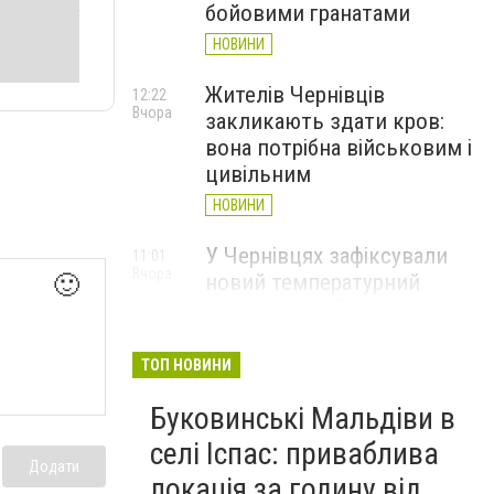
бойовими гранатами
НОВИНИ
Жителів Чернівців
12:22
Вчора
закликають здати кров:
вона потрібна військовим і
цивільним
НОВИНИ
У Чернівцях зафіксували
11:01
Вчора
новий температурний
🙂
рекорд з 2017 року
НОВИНИ
ТОП НОВИНИ
Через спеку у Чернівецькій
10:06
Вчора
Буковинські Мальдіви в
області обмежили рух
великовагового транспорту
селі Іспас: приваблива
Додати
НОВИНИ
локація за годину від