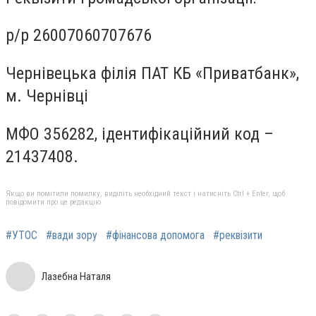
р/р 26007060707676
Чернівецька філія ПАТ КБ «Приватбанк»,
м. Чернівці
МФО 356282, ідентифікаційний код –
21437408.
Якщо ви помітили помилку, виділіть необхідний текст і натисніть Ctrl + Enter, щоб
повідомити про це редакцію
#УТОС
#вади зору
#фінансова допомога
#реквізити
Лазебна Наталя