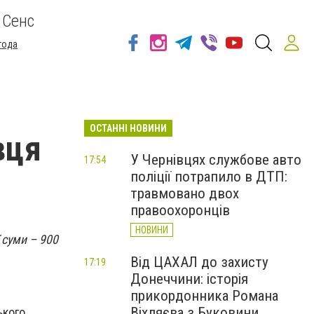
 Сенс
года
ОСТАННІ НОВИНИ
вця
У Чернівцях службове авто
17:54
поліції потрапило в ДТП:
травмовано двох
правоохоронців
НОВИНИ
 суми – 900
Від ЦАХАЛ до захисту
17:19
Донеччини: історія
прикордонника Романа
Віхляєва з Буковини
ького