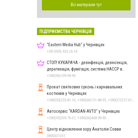
Всі матеріали тут
ПІДПРИЄМСТВА ЧЕРНІВЦІВ
"Eastern Media Hub" у Чернівцях
+38 (050) 426 26 24
СТОП! КУКАРАЧА - дезінфекція, дезінсекція,
дератизація, фумігація, система HACCP в
Чернівцях
+380(96)109-90-90
Прокат святкових суконь і карнавальних
костюмів у Чернівцях
+380(50)255-81-16, +380(66)151-88-95, +380(37)257-61-66
Автосервіс "KARDAN-AVTO" у Чернівцях
+380(95)305-76-37, +380(66)468-99-90
Центр відновлення зору Анатолія Совви
0800331331