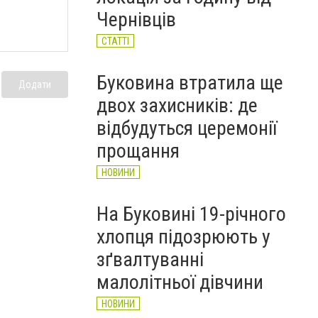
НОВИНИ
Чернівців
СТАТТІ
Буковина втратила ще
Додати
двох захисників: де
відбудуться церемонії
прощання
НОВИНИ
На Буковині 19-річного
хлопця підозрюють у
зґвалтуванні
малолітньої дівчини
НОВИНИ