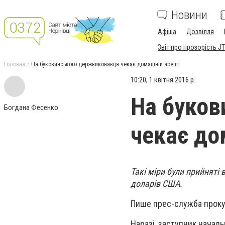
Новини
Афіша
Дозвілля
Звіт про прозорість JT
Головна
На буковинського держвиконавця чекає домашній арешт
10:20, 1 квітня 2016 р.
На буков
Богдана Фесенко
чекає до
Такі міри були прийняті
доларів США.
Пише прес-служба прокур
Наразі, заступник начал