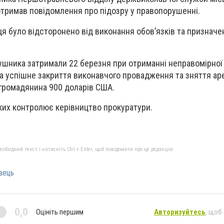
отримав повідомлення про підозру у правопорушенні.
я було відсторонено від виконання обов’язків та призначе
шника затримали 22 березня при отриманні неправомірної 
За успішне закриття виконавчого провадження та зняття аре
 громадянина 900 доларів США.
 яких контролює керівництво прокуратури.
бхідний текст і натисніть Ctrl + Enter, щоб повідомити про це редакцію
вець
0,0
Оцініть першим
Авторизуйтесь
, щоб