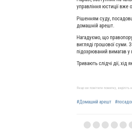
управління юстиції вже 
Рішенням суду, посадовц
домашній арешт.
Нагадуємо, що правопору
вигляді грошової суми. 
підозрюваний вимагав у
Тривають слідчі дії, хід
Якщо ви помітили помилку, виділіть нео
#Домашній арешт
#посадо