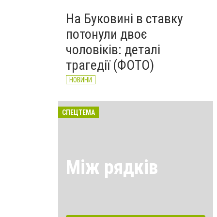
На Буковині в ставку
потонули двоє
чоловіків: деталі
трагедії (ФОТО)
НОВИНИ
СПЕЦТЕМА
Між рядків