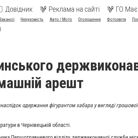
Довідник
Реклама на сайті
ГО Має
Вакансії
Нерухомість
Авто / Мото
Оголошення
Фотозвіти
По
I
инського держвикона
машній арешт
 внаслідок одержання фігурантом хабара у вигляді грошової
атури в Чернівецькій області.
ьника Першотравневого відділу держвиконавчої служби міс