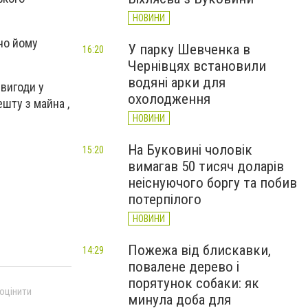
НОВИНИ
но йому
У парку Шевченка в
16:20
Чернівцях встановили
водяні арки для
вигоди у
охолодження
шту з майна ,
НОВИНИ
На Буковині чоловік
15:20
вимагав 50 тисяч доларів
неіснуючого боргу та побив
потерпілого
НОВИНИ
Пожежа від блискавки,
14:29
повалене дерево і
порятунок собаки: як
 оцінити
минула доба для