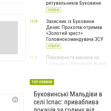
рятувальників Буковини
НОВИНИ
Захисник із Буковини
13:24
Денис Прокопів отримав
«Золотий хрест»
Головнокомандувача ЗСУ
НОВИНИ
Перевернута машина на
12:18
Скальда у Чернівцях: водій
був нетверезий
НОВИНИ
ТОП НОВИНИ
6 серпня у Чернівцях
11:19
Буковинські Мальдіви в
зафіксували новий
🙂
історичний температурний
селі Іспас: приваблива
максимум
локація за годину від