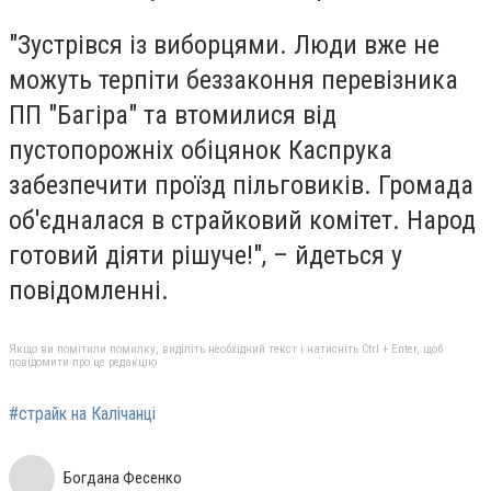
"Зустрівся із виборцями. Люди вже не
можуть терпіти беззаконня перевізника
ПП "Багіра" та втомилися від
пустопорожніх обіцянок Каспрука
забезпечити проїзд пільговиків. Громада
об'єдналася в страйковий комітет. Народ
готовий діяти рішуче!", – йдеться у
повідомленні.
Якщо ви помітили помилку, виділіть необхідний текст і натисніть Ctrl + Enter, щоб
повідомити про це редакцію
#страйк на Калічанці
Богдана Фесенко