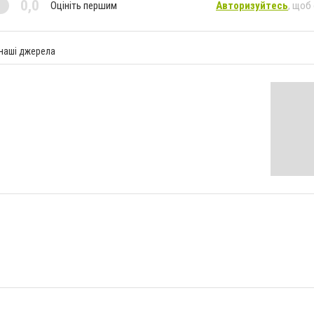
0,0
Оцініть першим
Авторизуйтесь
, щоб
 наші джерела