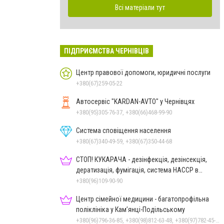
Всі матеріали тут
ПІДПРИЄМСТВА ЧЕРНІВЦІВ
Центр правової допомоги, юридичні послуги
+380(67)259-05-22
Автосервіс "KARDAN-AVTO" у Чернівцях
+380(95)305-76-37, +380(66)468-99-90
Система сповіщення населення
+380(67)340-49-59, +380(67)350-44-68
СТОП! КУКАРАЧА - дезінфекція, дезінсекція,
дератизація, фумігація, система HACCP в
Чернівцях
+380(96)109-90-90
Центр сімейної медицини - багатопрофільна
поліклініка у Кам’янці-Подільському
+380(96)796-36-85, +380(98)812-63-48, +380(97)782-45-70