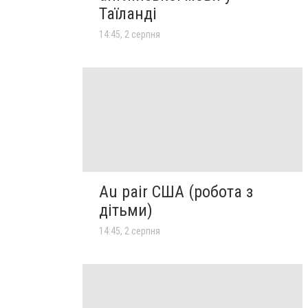
Таїланді
14:45, 2 серпня
Au pair США (робота з
дітьми)
14:45, 2 серпня