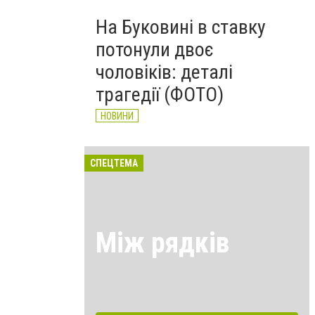
На Буковині в ставку
потонули двоє
чоловіків: деталі
трагедії (ФОТО)
НОВИНИ
СПЕЦТЕМА
Між рядків