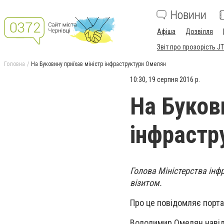
Новини
Афіша
Дозвілля
Звіт про прозорість JT
Головна
На Буковину приїхав міністр інфраструктури Омелян
10:30, 19 серпня 2016 р.
На Букови
інфрастр
Голова Міністерства інф
візитом.
Про це повідомляє порт
Володимир Омелян навіда