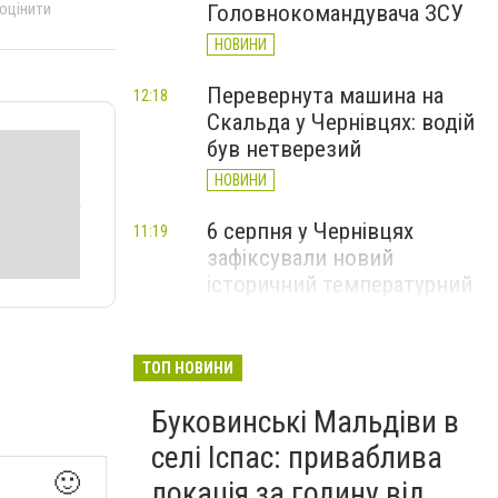
 оцінити
Головнокомандувача ЗСУ
НОВИНИ
Перевернута машина на
12:18
Скальда у Чернівцях: водій
був нетверезий
НОВИНИ
6 серпня у Чернівцях
11:19
зафіксували новий
історичний температурний
максимум
НОВИНИ
ТОП НОВИНИ
Тарас Скінтей загинув,
10:04
Буковинські Мальдіви в
захищаючи Україну: у
Чернівцях відбудеться
селі Іспас: приваблива
прощання
🙂
локація за годину від