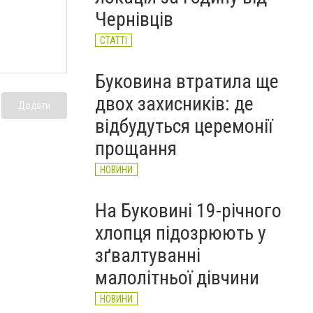
НОВИНИ
Чернівців
СТАТТІ
Буковина втратила ще
двох захисників: де
Додати
відбудуться церемонії
прощання
НОВИНИ
На Буковині 19-річного
хлопця підозрюють у
зґвалтуванні
малолітньої дівчини
НОВИНИ