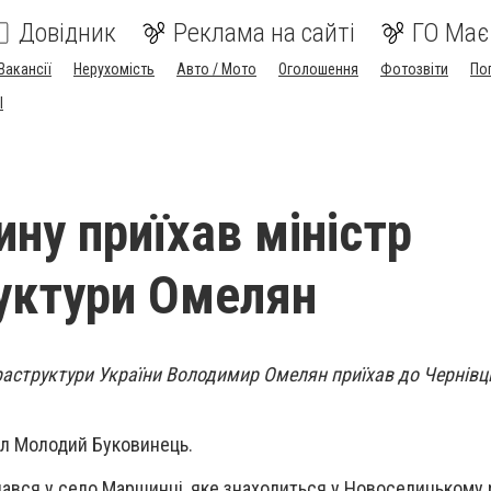
Довідник
Реклама на сайті
ГО Має
Вакансії
Нерухомість
Авто / Мото
Оголошення
Фотозвіти
По
I
ну приїхав міністр
уктури Омелян
раструктури України Володимир Омелян приїхав до Чернівц
ал Молодий Буковинець.
вся у село Маршинці, яке знаходиться у Новоселицькому р