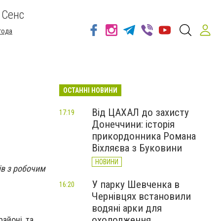
 Сенс
года
ОСТАННІ НОВИНИ
Від ЦАХАЛ до захисту
17:19
Донеччини: історія
прикордонника Романа
Віхляєва з Буковини
НОВИНИ
ів з робочим
У парку Шевченка в
16:20
Чернівцях встановили
водяні арки для
охолодження
айоні, та