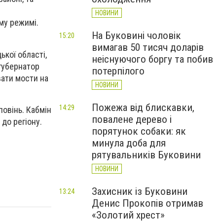
р
НОВИНИ
му режимі.
На Буковині чоловік
15:20
вимагав 50 тисяч доларів
ької області,
неіснуючого боргу та побив
 губернатор
потерпілого
ати мости на
НОВИНИ
Пожежа від блискавки,
14:29
повінь. Кабмін
повалене дерево і
 до регіону.
порятунок собаки: як
минула доба для
рятувальників Буковини
НОВИНИ
Захисник із Буковини
13:24
Денис Прокопів отримав
«Золотий хрест»