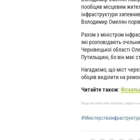
пообіцяв місцевим жител
інфраструктури запевнив
Володимир Омелян порівн
Разом з міністром інфрас
які розповідають очільни
Чернівецької області О
Путильщині, бо він має с
Нагадаємо, що міст через
обіцяв виділити на ремон
Читайте також
:
Фіскаль
Якщо ви помітили помилку, виділіть нео
#Міністерствоінфраструктур