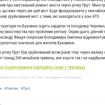
ям про капітальний ремонт моста через річку Прут. Мініст
, що вже через рік цей міст буде функціонувати у звичайно
яв зруйнований міст з тими, які знаходяться у зоні АТО.
труктури по Буковині їздять нардепи та посадовці Чернівец
ку міністерства про проблеми регіону. Окрім цього, діючий
лександр Фищук попросив Володимира Омеляна відремонтув
тратегічне значення для жителів Буковини.
 річку Прут був зруйнований вісім років току через велику 
т понад 260 мільйонів гривень, але кошти так і не надійшли
на служба викрила корупційну схему у Чернівцях
бхідний текст і натисніть Ctrl + Enter, щоб повідомити про це редакцію
и
#Омелян
#Прут