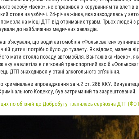
ого засобу «Івеко», не справився з керуванням та влетів в
ий стояв на узбіччі. 24-річна жінка, яка знаходилась у авто
 померла на місці ДТП від отриманих травм. Трьох людей з 
зували до найближчих медичних закладів.
нці з’ясували, що водій автомобіля «Фольксваген» зупинився
ічній дитині потрібно було до туалету. Як відомо, малеча ві
його мати стояла позаду автомобіля. Вантажівка «Івеко», як
жінку на влетіла в легковий транспортний засіб «Фольксваг
ець ДТП знаходився у стані алкогольного сп’яніння.
о кримінальне впровадження за ч.2 ст. 286 ККУ. Винуватец
Кримінального Кодексу, був затриманий та заарештований.
вцях по об'їзній до Добробуту трапилась серйозна ДТП (ФО