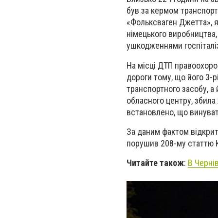
був за кермом транспортн
«Фольксваген Джетта», як
німецького виробництва,
ушкодженнями госпіталі
На місці ДТП правоохоро
дороги тому, що його 3-р
транспортного засобу, а 
обласного центру, збила 
встановлено, що винуват
За даним фактом відкрит
порушив 208-му статтю 
Читайте також
:
В Черні