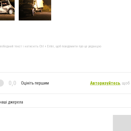
бхідний текст і натисніть Ctrl + Enter, щоб повідомити про це редакцію
0,0
Оцініть першим
Авторизуйтесь
, щоб
 наші джерела