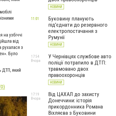
НОВИНИ
мобілі
різними
Буковину планують
11:01
під'єднати до резервного
електропостачання з
 на узбіччі
Румунії
дійшла від
НОВИНИ
а рухалася з
ен». Було
У Чернівцях службове авто
17:54
Вчора
поліції потрапило в ДТП:
травмовано двох
ь ДТП, який
правоохоронців
НОВИНИ
ТО)
Від ЦАХАЛ до захисту
17:19
Вчора
Донеччини: історія
прикордонника Романа
Віхляєва з Буковини