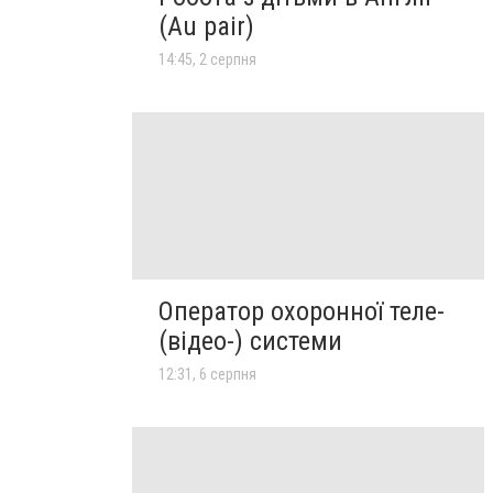
(Au pair)
14:45, 2 серпня
Оператор охоронної теле-
(відео-) системи
12:31, 6 серпня