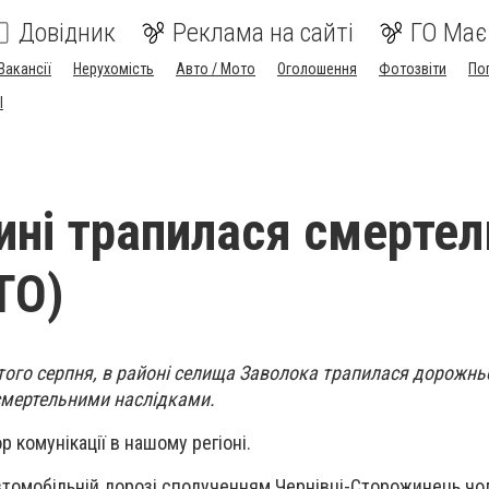
Довідник
Реклама на сайті
ГО Має
Вакансії
Нерухомість
Авто / Мото
Оголошення
Фотозвіти
По
I
ині трапилася смертел
ТО)
того серпня, в районі селища Заволока трапилася дорожнь
 смертельними наслідками.
 комунікації в нашому регіоні.
автомобільній дорозі сполученням Чернівці-Сторожинець чол