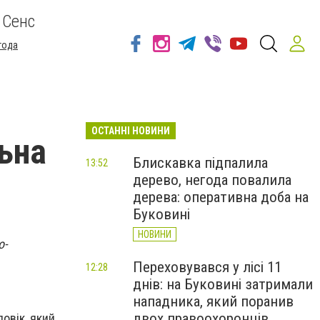
 Сенс
года
ОСТАННІ НОВИНИ
ьна
Блискавка підпалила
13:52
дерево, негода повалила
дерева: оперативна доба на
Буковині
НОВИНИ
о-
Переховувався у лісі 11
12:28
днів: на Буковині затримали
нападника, який поранив
двох правоохоронців
овік, який