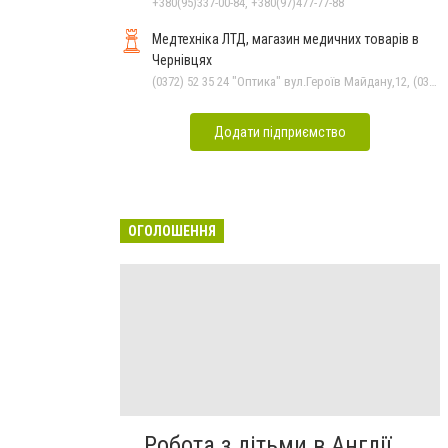
+380(95)337-00-84, +380(97)477-77-88
Медтехніка ЛТД, магазин медичних товарів в
Чернівцях
(0372) 52 35 24 "Оптика" вул.Героїв Майдану,12, (0372) 52 01 48 "Оптика" вул. Головна,29, (0372) 52 54 50 "Медтехніка" вул.Головна,16, (050) 399 21 11 торговий зал по вул.Героїв Майдану, (0372) 55-56-16
Додати підприємство
ОГОЛОШЕННЯ
Робота з дітьми в Англії