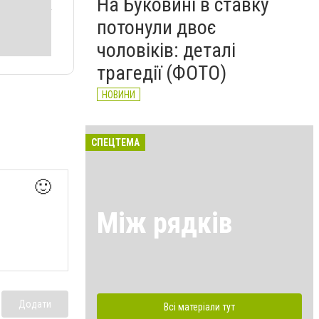
На Буковині в ставку
потонули двоє
чоловіків: деталі
трагедії (ФОТО)
НОВИНИ
СПЕЦТЕМА
🙂
Між рядків
Додати
Всі матеріали тут