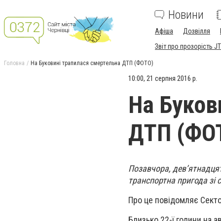
Новини
Афіша
Дозвілля
Звіт про прозорість JT
Головна
На Буковині трапилася смертельна ДТП (ФОТО)
10:00, 21 серпня 2016 р.
На Буков
ДТП (ФО
Позавчора, дев’ятнадця
транспортна пригода зі
Про це повідомляє Сектор
Близько 22-ї години на 