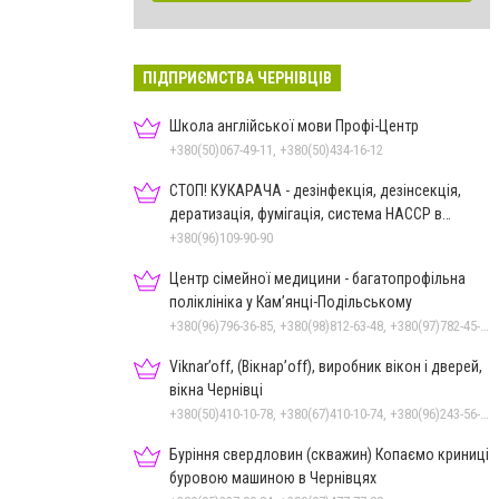
ПІДПРИЄМСТВА ЧЕРНІВЦІВ
Школа англійської мови Профі-Центр
+380(50)067-49-11, +380(50)434-16-12
СТОП! КУКАРАЧА - дезінфекція, дезінсекція,
дератизація, фумігація, система HACCP в
Чернівцях
+380(96)109-90-90
Центр сімейної медицини - багатопрофільна
поліклініка у Кам’янці-Подільському
+380(96)796-36-85, +380(98)812-63-48, +380(97)782-45-70
Viknar’off, (Вікнар’off), виробник вікон і дверей,
вікна Чернівці
+380(50)410-10-78, +380(67)410-10-74, +380(96)243-56-96, +380(50)678-50-97
Буріння свердловин (скважин) Копаємо криниці
буровою машиною в Чернівцях