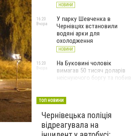
НОВИНИ
У парку Шевченка в
16:20
Вчора
Чернівцях встановили
водяні арки для
охолодження
НОВИНИ
На Буковині чоловік
15:20
Вчора
вимагав 50 тисяч доларів
неіснуючого боргу та побив
потерпілого
НОВИНИ
ТОП НОВИНИ
Пожежа від блискавки,
14:29
Вчора
Чернівецька поліція
повалене дерево і
порятунок собаки: як
відреагувала на
минула доба для
інцидент у автобусі: