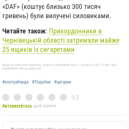
«DAF» (коштує близько 300 тисяч
гривень) були вилучені силовиками.
Читайте також
:
Прикордонники в
Чернівецькій області затримали майже
25 ящиків із сигаретами
Якщо ви помітили помилку, виділіть необхідний текст і натисніть Ctrl + Enter, щоб
повідомити про це редакцію
#контрабанда
#Порубне
#цигарки
0,0
Авторизуйтесь
, щоб оцінити