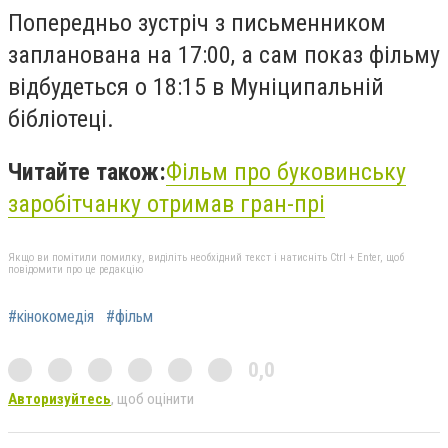
Попередньо зустріч з письменником
запланована на 17:00, а сам показ фільму
відбудеться о 18:15 в Муніципальній
бібліотеці.
Читайте також:
Фільм про буковинську
заробітчанку отримав гран-прі
Якщо ви помітили помилку, виділіть необхідний текст і натисніть Ctrl + Enter, щоб
повідомити про це редакцію
#кінокомедія
#фільм
0,0
Авторизуйтесь
, щоб оцінити