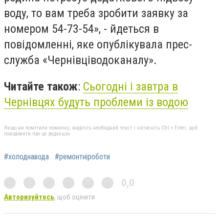
воду, то вам треба зробити заявку за
номером 54-73-54», - йдеться в
повідомленні, яке опублікувала прес-
служба «Чернівціводоканалу».
Читайте також
:
Сьогодні і завтра в
Чернівцях будуть проблеми із водою
Якщо ви помітили помилку, виділіть необхідний текст і натисніть Ctrl + Enter, щоб
повідомити про це редакцію
#холоднавода
#ремонтніроботи
0,0
Авторизуйтесь
, щоб оцінити