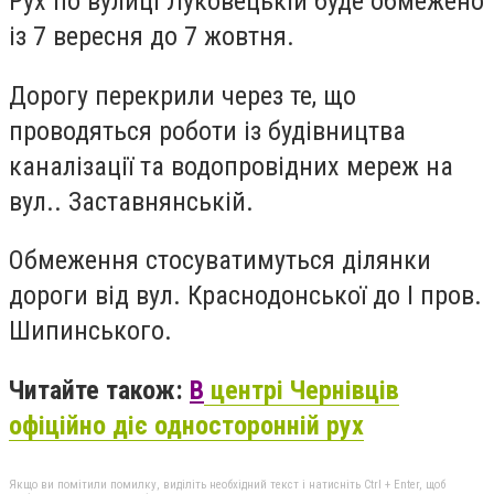
Рух по вулиці Луковецькій буде обмежено
із 7 вересня до 7 жовтня.
Дорогу перекрили через те, що
проводяться роботи із будівництва
каналізації та водопровідних мереж на
вул.. Заставнянській.
Обмеження стосуватимуться ділянки
дороги від вул. Краснодонської до І пров.
Шипинського.
Читайте також:
В
центрі Чернівців
офіційно діє односторонній рух
Якщо ви помітили помилку, виділіть необхідний текст і натисніть Ctrl + Enter, щоб