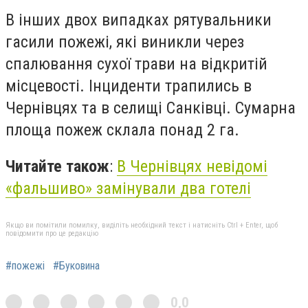
В інших двох випадках рятувальники
гасили пожежі, які виникли через
спалювання сухої трави на відкритій
місцевості. Інциденти трапились в
Чернівцях та в селищі Санківці. Сумарна
площа пожеж склала понад 2 га.
Читайте також
:
В Чернівцях невідомі
«фальшиво» замінували два готелі
Якщо ви помітили помилку, виділіть необхідний текст і натисніть Ctrl + Enter, щоб
повідомити про це редакцію
#пожежі
#Буковина
0,0