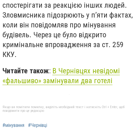
спостерігати за реакцією інших людей.
Зловмисника підозрюють у п’яти фактах,
коли він повідомляв про мінування
будівель. Через це було відкрито
кримінальне впровадження за ст. 259
ККУ.
Читайте також
:
В Чернівцях невідомі
«фальшиво» замінували два готелі
Якщо ви помітили помилку, виділіть необхідний текст і натисніть Ctrl + Enter, щоб
повідомити про це редакцію
#мінування
#Чернівці