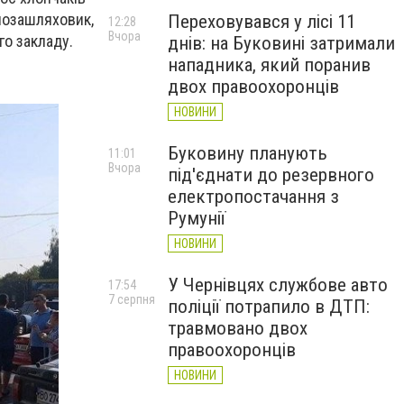
позашляховик,
Переховувався у лісі 11
12:28
Вчора
го закладу.
днів: на Буковині затримали
нападника, який поранив
двох правоохоронців
НОВИНИ
Буковину планують
11:01
Вчора
під'єднати до резервного
електропостачання з
Румунії
НОВИНИ
У Чернівцях службове авто
17:54
7 серпня
поліції потрапило в ДТП:
травмовано двох
правоохоронців
НОВИНИ