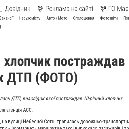
Довідник
Реклама на сайті
ГО Має
Вакансії
Нерухомість
Авто / Мото
Оголошення
Фотозвіти
По
I
й хлопчик постраждав
к ДТП (ФОТО)
лась ДТП, внаслідок якої постраждав 10-річний хлопчик.
а агенція АСС.
, на вулиці Небесної Сотні трапилась дорожньо-транспортна
нтру «Формаркет» маршрутне таксі випускало пасажирів і тр