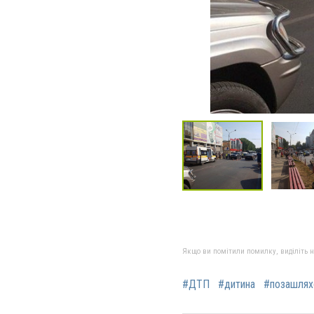
Якщо ви помітили помилку, виділіть нео
#ДТП
#дитина
#позашлях