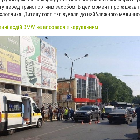
огу перед транспортним засобом. В цей момент проїжджав 
 хлопчика. Дитину госпіталізували до найближчого медично
вині водій BMW не впорався з керуванням