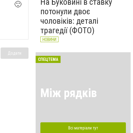
На Буковині в ставку
🙂
потонули двоє
чоловіків: деталі
трагедії (ФОТО)
НОВИНИ
Додати
СПЕЦТЕМА
Між рядків
Всі матеріали тут