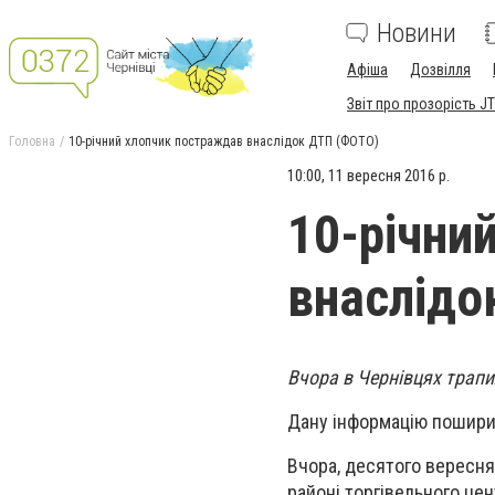
Новини
Афіша
Дозвілля
Звіт про прозорість JT
Головна
10-річний хлопчик постраждав внаслідок ДТП (ФОТО)
10:00, 11 вересня 2016 р.
10-річни
внаслідо
Вчора в Чернівцях трапи
Дану інформацію поширил
Вчора, десятого вересня
районі торгівельного це