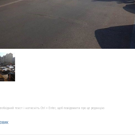
бхідний текст і натисніть Ctrl + Enter, щоб повідомити про це редакцію
овик