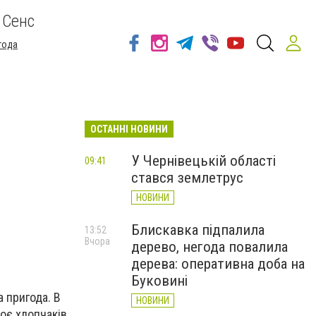
 Сенс
года
ОСТАННІ НОВИНИ
У Чернівецькій області
09:41
стався землетрус
НОВИНИ
Блискавка підпалила
13:52
Вчора
дерево, негода повалила
дерева: оперативна доба на
Буковині
 пригода. В
НОВИНИ
оє хлопчаків