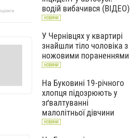
водій вибачився (ВІДЕО)
 оцінити
НОВИНИ
У Чернівцях у квартирі
знайшли тіло чоловіка з
ножовими пораненнями
НОВИНИ
На Буковині 19-річного
хлопця підозрюють у
зґвалтуванні
малолітньої дівчини
НОВИНИ