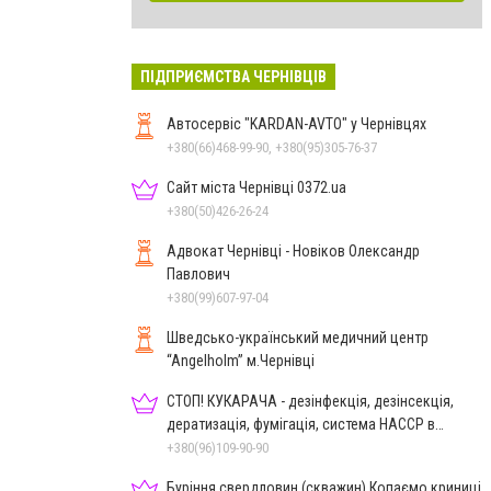
ПІДПРИЄМСТВА ЧЕРНІВЦІВ
Автосервіс "KARDAN-AVTO" у Чернівцях
+380(66)468-99-90, +380(95)305-76-37
Сайт міста Чернівці 0372.ua
+380(50)426-26-24
Адвокат Чернівці - Новіков Олександр
Павлович
+380(99)607-97-04
Шведсько-український медичний центр
“Angelholm” м.Чернівці
СТОП! КУКАРАЧА - дезінфекція, дезінсекція,
дератизація, фумігація, система HACCP в
Чернівцях
+380(96)109-90-90
Буріння свердловин (скважин) Копаємо криниці