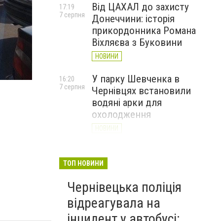
Від ЦАХАЛ до захисту
17:19
7 серпня
Донеччини: історія
прикордонника Романа
Віхляєва з Буковини
НОВИНИ
У парку Шевченка в
16:20
7 серпня
Чернівцях встановили
водяні арки для
охолодження
НОВИНИ
На Буковині чоловік
15:20
7 серпня
вимагав 50 тисяч доларів
ТОП НОВИНИ
неіснуючого боргу та побив
Чернівецька поліція
потерпілого
відреагувала на
НОВИНИ
інцидент у автобусі: