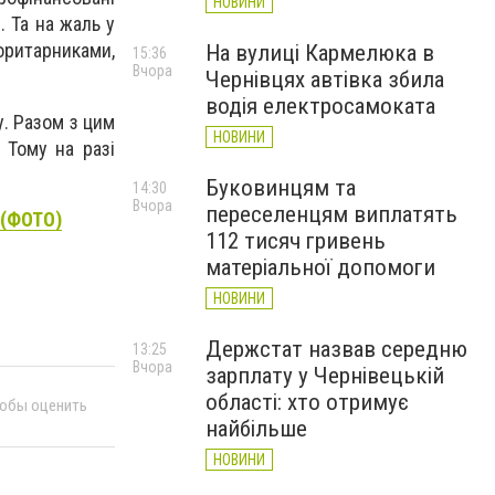
НОВИНИ
 Та на жаль у
оритарниками,
На вулиці Кармелюка в
15:36
Вчора
Чернівцях автівка збила
водія електросамоката
. Разом з цим
НОВИНИ
 Тому на разі
Буковинцям та
14:30
Вчора
переселенцям виплатять
 (ФОТО)
112 тисяч гривень
матеріальної допомоги
НОВИНИ
Держстат назвав середню
13:25
Вчора
зарплату у Чернівецькій
області: хто отримує
тобы оценить
найбільше
НОВИНИ