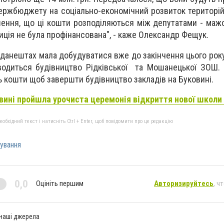
держбюджету на соціально-економічний розвиток територій.
шення, що ці кошти розподіляються між депутатами - маж
ція не була профінансована", - каже Олександр Фещук.
данештах мала добудуватися вже до закінчення цього року
водиться будівництво Рідківської та Мошанецької ЗОШ.
 кошти щоб завершти будівництво закладів на Буковині.
вині пройшла урочиста церемонія відкриття нової школи
бхідний текст і натисніть Ctrl + Enter, щоб повідомити про це редакцію
ування
0,0
Оцініть першим
Авторизируйтесь
, ч
 наші джерела