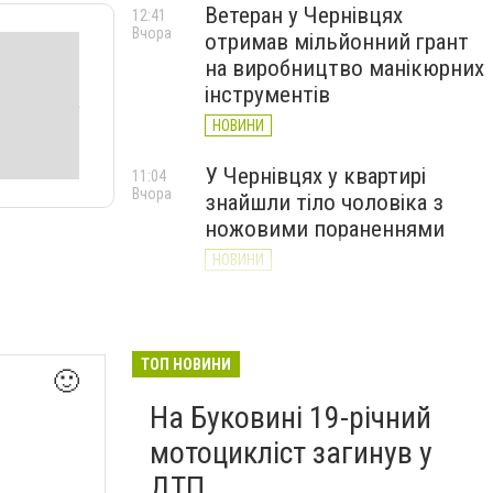
Ветеран у Чернівцях
12:41
Вчора
отримав мільйонний грант
на виробництво манікюрних
інструментів
НОВИНИ
У Чернівцях у квартирі
11:04
Вчора
знайшли тіло чоловіка з
ножовими пораненнями
НОВИНИ
Дністер стрімко міліє: у
10:31
Вчора
Хотині попереджають про
критичну ситуацію з водою
ТОП НОВИНИ
🙂
(ФОТО)
На Буковині 19-річний
НОВИНИ
мотоцикліст загинув у
ДТП