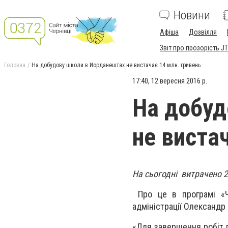
Новини
Афіша
Дозвілля
Звіт про прозорість JT
Головна
На добудову школи в Йорданештах не вистачає 14 млн. гривень
17:40, 12 вересня 2016 р.
На добуд
не виста
На сьогодні витрачено 2
Про це в програмі «Ча
адміністрації Олександр
«Для завершення робіт п