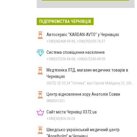
ПІДПРИЄМСТВА ЧЕРНІВЦІВ
Автосервіс "KARDAN-AVTO" у Чернівцях
+380(66)468-99-90, +380(95)305-76-37
Система сповіщення населення
+380(67)350-44-68, +380(67)340-49-59
Медтехніка ЛТД, магазин медичних товарів в
Чернівцях
(0372) 52 35 24 "Оптика" вул.Героїв Майдану,12, (0372) 52 01 48 "Оптика" вул. Головна,29, (0372) 52 54 50 "Медтехніка" вул.Головна,16, (050) 399 21 11 торговий зал по вул.Героїв Майдану, (0372) 55-56-16
Центр відновлення зору Анатолія Совви
0800331331
Сайт міста Чернівці 0372.ua
+380(50)426-26-24
Шведсько-український медичний центр
“Angelholm” м.Чернівці