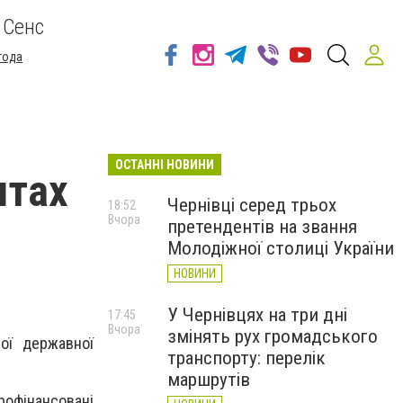
 Сенс
года
ОСТАННІ НОВИНИ
штах
Чернівці серед трьох
18:52
Вчора
претендентів на звання
Молодіжної столиці України
НОВИНИ
У Чернівцях на три дні
17:45
Вчора
змінять рух громадського
ої державної
транспорту: перелік
маршрутів
рофінансовані