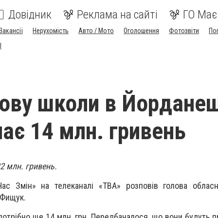
Довідник
Реклама на сайті
ГО Має
Вакансії
Нерухомість
Авто / Мото
Оголошення
Фотозвіти
По
I
ову школи в Йордане
чає 14 млн. гривень
2 млн. гривень.
с Змін» на телеканалі «ТВА» розповів голова обласн
 Фищук.
отрібно ще 14 млн. грн. Передбачалося, що вони будуть п