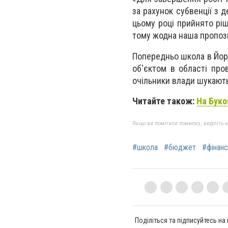
за рахунок субвенції з 
цьому році прийнято рі
тому жодна наша пропози
Попередньо школа в Йор
об'єктом в області про
очільники влади шукають
Читайте також:
На Буко
Якщо ви помітили помилку, виділіть нео
#школа
#бюджет
#фінанс
Поділіться та підписуйтесь на