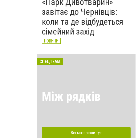
«Парк Дивотварин»
завітає до Чернівців:
коли та де відбудеться
сімейний захід
НОВИНИ
СПЕЦТЕМА
Між рядків
Всі матеріали тут