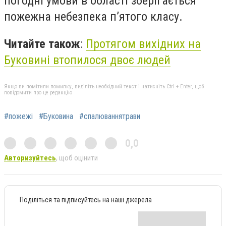
погодні умови в області зберігається
пожежна небезпека п’ятого класу.
Читайте також
:
Протягом вихідних на
Буковині втопилося двоє людей
Якщо ви помітили помилку, виділіть необхідний текст і натисніть Ctrl + Enter, щоб
повідомити про це редакцію
#пожежі
#Буковина
#спалюваннятрави
0,0
Авторизуйтесь
, щоб оцінити
Поділіться та підписуйтесь на наші джерела