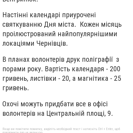
Настінні календарі приурочені
святкуванню Дня міста. Кожен місяць
проілюстрований найпопулярнішими
локаціями Чернівців.
В планах волонтерів друк поліграфії з
порами року. Вартість календаря - 200
гривень, листівки - 20, а магнітика - 25
гривень.
Охочі можуть придбати все в офісі
волонтерів на Центральній площі, 9.
Якщо ви помітили помилку, виділіть необхідний текст і натисніть Ctrl + Enter, щоб
повідомити про це редакцію